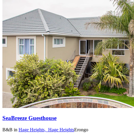
SeaBreeze Guesthouse
B&B
in
Hage Heights,
Hage Heights
Erongo