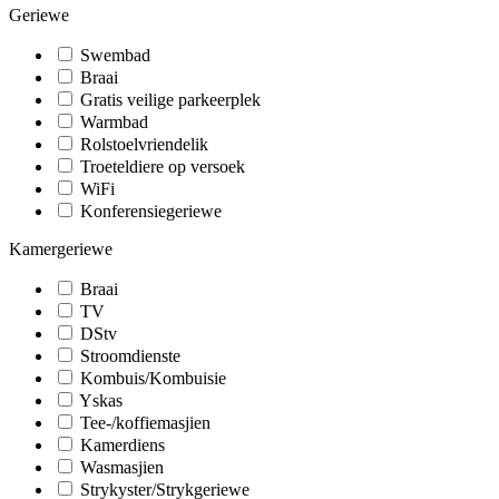
Geriewe
Swembad
Braai
Gratis veilige parkeerplek
Warmbad
Rolstoelvriendelik
Troeteldiere op versoek
WiFi
Konferensiegeriewe
Kamergeriewe
Braai
TV
DStv
Stroomdienste
Kombuis/Kombuisie
Yskas
Tee-/koffiemasjien
Kamerdiens
Wasmasjien
Strykyster/Strykgeriewe