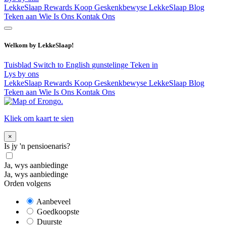
LekkeSlaap Rewards
Koop Geskenkbewyse
LekkeSlaap Blog
Teken aan
Wie Is Ons
Kontak Ons
Welkom by LekkeSlaap!
Tuisblad
Switch to English
gunstelinge
Teken in
Lys by ons
LekkeSlaap Rewards
Koop Geskenkbewyse
LekkeSlaap Blog
Teken aan
Wie Is Ons
Kontak Ons
Kliek om kaart te sien
×
Is jy 'n pensioenaris?
Ja, wys aanbiedinge
Ja, wys aanbiedinge
Orden volgens
Aanbeveel
Goedkoopste
Duurste