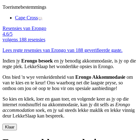
Toerismebestemmings
Cape Cross
(1)
Resensies van Erongo
4.6/5
volgens
188 resensies
Lees regte resensies van Erongo van 188 geverifieerde gaste.
Indien jy
Erongo besoek
en jy benodig akkommodasie, is jy op die
regte plek. LekkeSlaap het wonderlike opsies in Erongo.
Ons bied 'n wye verskeidenheid van
Erongo Akkommodasie
om
van te kies en te keur! Ons waarborg net die laagste pryse, so
onthou om jou oë oop te hou vir ons spesiale aanbiedinge!
So kies en kliek, loer en gaan toer, en volgende keer as jy op die
internet rondsnuffel na akkommodasie, kan jy dit selfs as
Erongo
accommodation
soek, en jy sal steeds lekke maklik en lekke vinnig
deur LekkeSlaap kan bespreek.
Klaar