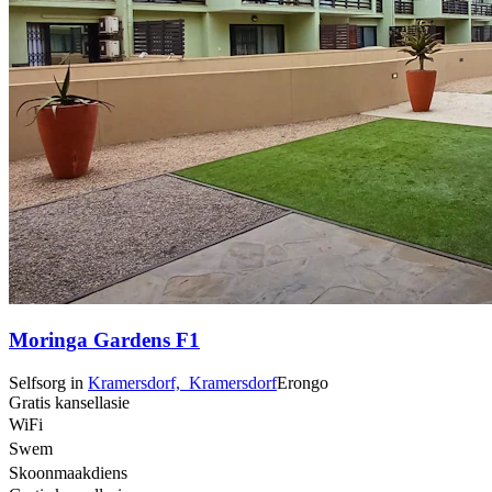
Moringa Gardens F1
Selfsorg
in
Kramersdorf,
Kramersdorf
Erongo
Gratis kansellasie
WiFi
Swem
Skoonmaakdiens