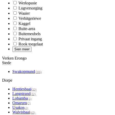
Werkspasie
Lugversorging
Waaier
Verhitgeriewe
Kaggel
Buite-area
Buitemeubels
Privaat ingang
Rook toegelaat
Sien meer
Verken Erongo
Stede
Swakopmund
(306)
Dorpe
Hentiesbaai
(53)
Langstrand
(32)
Lobamba
(1)
Omaruru
(7)
Usakos
(2)
Walvisbaai
(43)