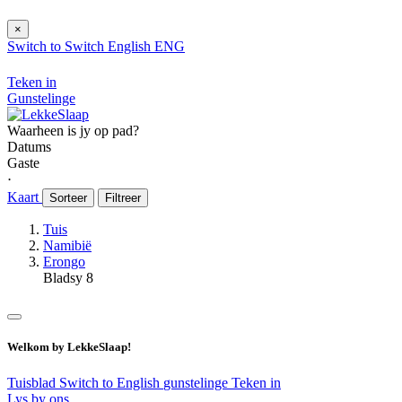
×
Switch to
Switch
English
ENG
Teken in
Gunstelinge
Waarheen is jy op pad?
Datums
Gaste
⋅
Kaart
Sorteer
Filtreer
Tuis
Namibië
Erongo
Bladsy 8
Welkom by LekkeSlaap!
Tuisblad
Switch to English
gunstelinge
Teken in
Lys by ons