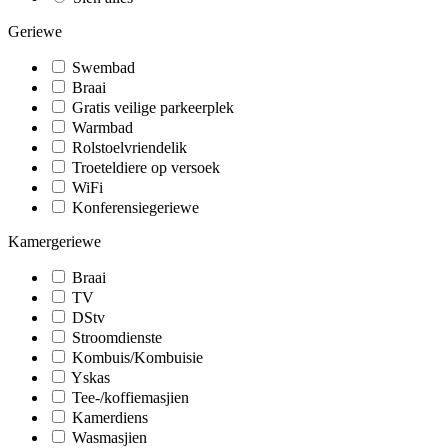
Geriewe
Swembad
Braai
Gratis veilige parkeerplek
Warmbad
Rolstoelvriendelik
Troeteldiere op versoek
WiFi
Konferensiegeriewe
Kamergeriewe
Braai
TV
DStv
Stroomdienste
Kombuis/Kombuisie
Yskas
Tee-/koffiemasjien
Kamerdiens
Wasmasjien