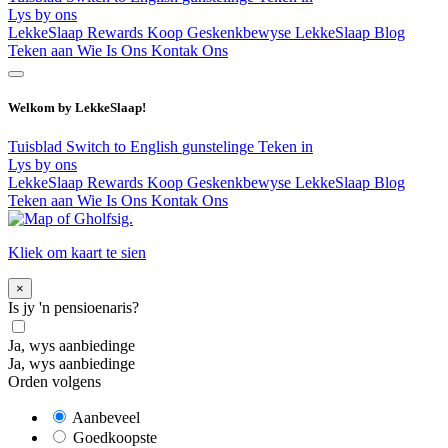
Lys by ons
LekkeSlaap Rewards
Koop Geskenkbewyse
LekkeSlaap Blog
Teken aan
Wie Is Ons
Kontak Ons
Welkom by LekkeSlaap!
Tuisblad
Switch to English
gunstelinge
Teken in
Lys by ons
LekkeSlaap Rewards
Koop Geskenkbewyse
LekkeSlaap Blog
Teken aan
Wie Is Ons
Kontak Ons
Kliek om kaart te sien
×
Is jy 'n pensioenaris?
Ja, wys aanbiedinge
Ja, wys aanbiedinge
Orden volgens
Aanbeveel
Goedkoopste