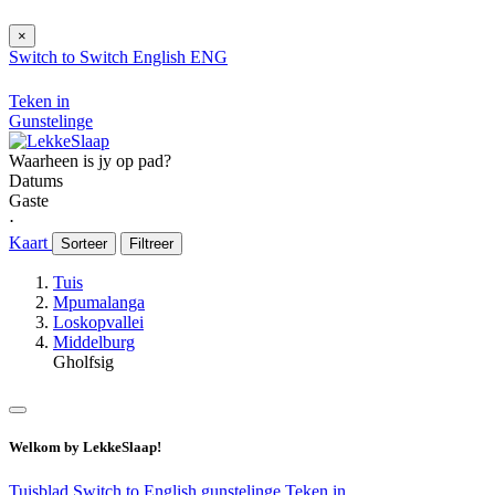
×
Switch to
Switch
English
ENG
Teken in
Gunstelinge
Waarheen is jy op pad?
Datums
Gaste
⋅
Kaart
Sorteer
Filtreer
Tuis
Mpumalanga
Loskopvallei
Middelburg
Gholfsig
Welkom by LekkeSlaap!
Tuisblad
Switch to English
gunstelinge
Teken in