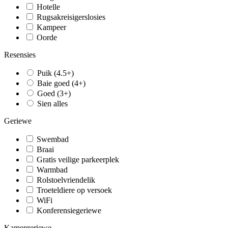
Hotelle
Rugsakreisigerslosies
Kampeer
Oorde
Resensies
Puik (4.5+)
Baie goed (4+)
Goed (3+)
Sien alles
Geriewe
Swembad
Braai
Gratis veilige parkeerplek
Warmbad
Rolstoelvriendelik
Troeteldiere op versoek
WiFi
Konferensiegeriewe
Kamergeriewe