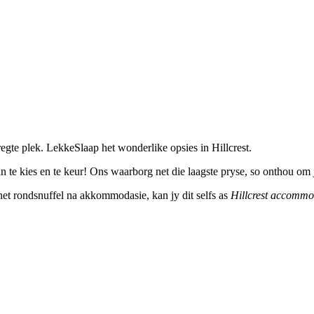
egte plek. LekkeSlaap het wonderlike opsies in Hillcrest.
 te kies en te keur! Ons waarborg net die laagste pryse, so onthou om 
ernet rondsnuffel na akkommodasie, kan jy dit selfs as
Hillcrest accommo