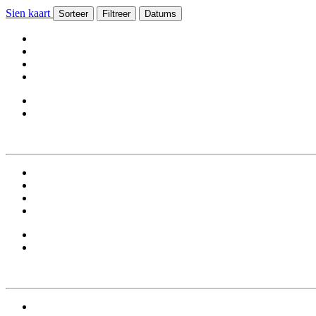
Sien kaart
Sorteer
Filtreer
Datums