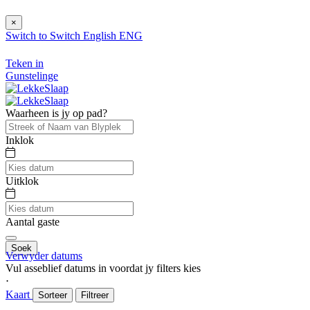
×
Switch to
Switch
English
ENG
Teken in
Gunstelinge
Waarheen is jy op pad?
Inklok
Uitklok
Aantal gaste
Soek
Verwyder datums
Vul asseblief datums in voordat jy filters kies
⋅
Kaart
Sorteer
Filtreer