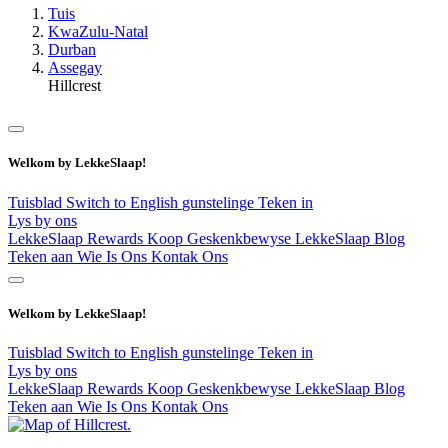
Tuis
KwaZulu-Natal
Durban
Assegay
Hillcrest
Welkom by LekkeSlaap!
Tuisblad
Switch to English
gunstelinge
Teken in
Lys by ons
LekkeSlaap Rewards
Koop Geskenkbewyse
LekkeSlaap Blog
Teken aan
Wie Is Ons
Kontak Ons
Welkom by LekkeSlaap!
Tuisblad
Switch to English
gunstelinge
Teken in
Lys by ons
LekkeSlaap Rewards
Koop Geskenkbewyse
LekkeSlaap Blog
Teken aan
Wie Is Ons
Kontak Ons