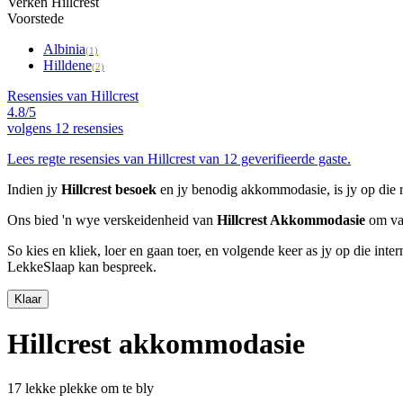
Verken Hillcrest
Voorstede
Albinia
(1)
Hilldene
(2)
Resensies van Hillcrest
4.8/5
volgens
12 resensies
Lees regte resensies van Hillcrest van 12 geverifieerde gaste.
Indien jy
Hillcrest besoek
en jy benodig akkommodasie, is jy op die r
Ons bied 'n wye verskeidenheid van
Hillcrest Akkommodasie
om van
So kies en kliek, loer en gaan toer, en volgende keer as jy op die int
LekkeSlaap kan bespreek.
Klaar
Hillcrest akkommodasie
17 lekke plekke om te bly