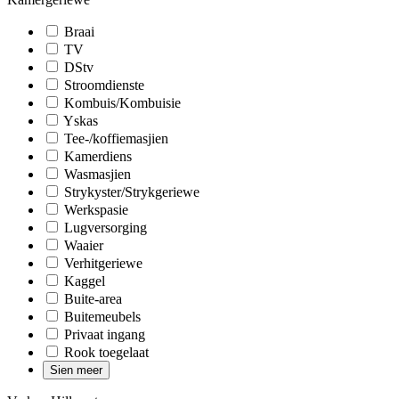
Braai
TV
DStv
Stroomdienste
Kombuis/Kombuisie
Yskas
Tee-/koffiemasjien
Kamerdiens
Wasmasjien
Strykyster/Strykgeriewe
Werkspasie
Lugversorging
Waaier
Verhitgeriewe
Kaggel
Buite-area
Buitemeubels
Privaat ingang
Rook toegelaat
Sien meer