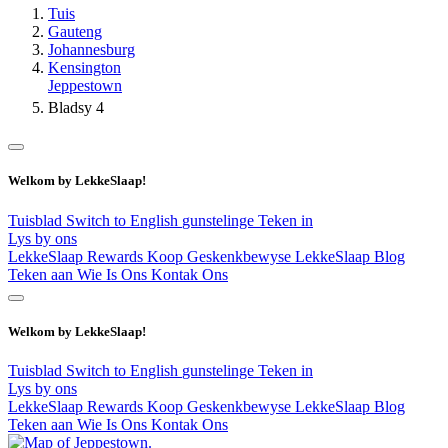
Tuis
Gauteng
Johannesburg
Kensington
Jeppestown
Bladsy 4
Welkom by LekkeSlaap!
Tuisblad
Switch to English
gunstelinge
Teken in
Lys by ons
LekkeSlaap Rewards
Koop Geskenkbewyse
LekkeSlaap Blog
Teken aan
Wie Is Ons
Kontak Ons
Welkom by LekkeSlaap!
Tuisblad
Switch to English
gunstelinge
Teken in
Lys by ons
LekkeSlaap Rewards
Koop Geskenkbewyse
LekkeSlaap Blog
Teken aan
Wie Is Ons
Kontak Ons