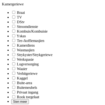
Kamergeriewe
Braai
TV
DStv
Stroomdienste
Kombuis/Kombuisie
Yskas
Tee-/koffiemasjien
Kamerdiens
Wasmasjien
Strykyster/Strykgeriewe
Werkspasie
Lugversorging
Waaier
Verhitgeriewe
Kaggel
Buite-area
Buitemeubels
Privaat ingang
Rook toegelaat
Sien meer