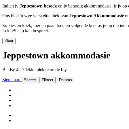
Indien jy
Jeppestown besoek
en jy benodig akkommodasie, is jy op d
Ons bied 'n wye verskeidenheid van
Jeppestown Akkommodasie
om
So kies en kliek, loer en gaan toer, en volgende keer as jy op die int
LekkeSlaap kan bespreek.
Klaar
Jeppestown akkommodasie
Bladsy 4 - 7 lekke plekke om te bly
Sien kaart
Sorteer
Filtreer
Datums