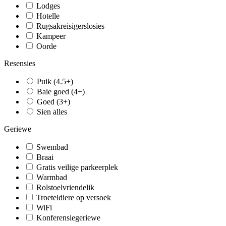
Lodges
Hotelle
Rugsakreisigerslosies
Kampeer
Oorde
Resensies
Puik (4.5+)
Baie goed (4+)
Goed (3+)
Sien alles
Geriewe
Swembad
Braai
Gratis veilige parkeerplek
Warmbad
Rolstoelvriendelik
Troeteldiere op versoek
WiFi
Konferensiegeriewe