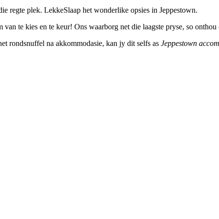
ie regte plek. LekkeSlaap het wonderlike opsies in Jeppestown.
 van te kies en te keur! Ons waarborg net die laagste pryse, so onthou 
ernet rondsnuffel na akkommodasie, kan jy dit selfs as
Jeppestown acco