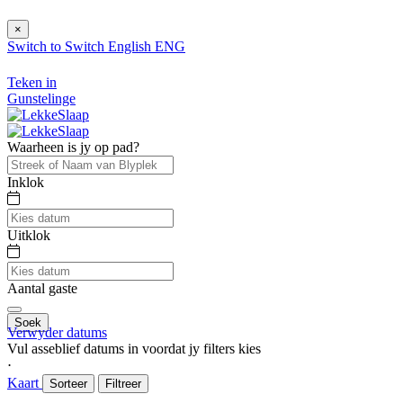
×
Switch to
Switch
English
ENG
Teken in
Gunstelinge
Waarheen is jy op pad?
Inklok
Uitklok
Aantal gaste
Soek
Verwyder datums
Vul asseblief datums in voordat jy filters kies
⋅
Kaart
Sorteer
Filtreer