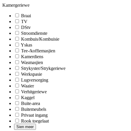
Kamergeriewe
Braai
TV
DStv
Stroomdienste
Kombuis/Kombuisie
Yskas
Tee-/koffiemasjien
Kamerdiens
Wasmasjien
Strykyster/Strykgeriewe
Werkspasie
Lugversorging
Waaier
Verhitgeriewe
Kaggel
Buite-area
Buitemeubels
Privaat ingang
Rook toegelaat
Sien meer