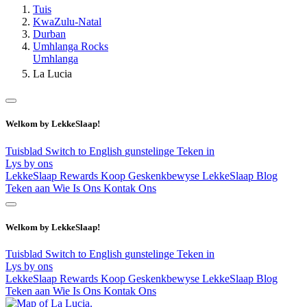
Tuis
KwaZulu-Natal
Durban
Umhlanga Rocks
Umhlanga
La Lucia
Welkom by LekkeSlaap!
Tuisblad
Switch to English
gunstelinge
Teken in
Lys by ons
LekkeSlaap Rewards
Koop Geskenkbewyse
LekkeSlaap Blog
Teken aan
Wie Is Ons
Kontak Ons
Welkom by LekkeSlaap!
Tuisblad
Switch to English
gunstelinge
Teken in
Lys by ons
LekkeSlaap Rewards
Koop Geskenkbewyse
LekkeSlaap Blog
Teken aan
Wie Is Ons
Kontak Ons