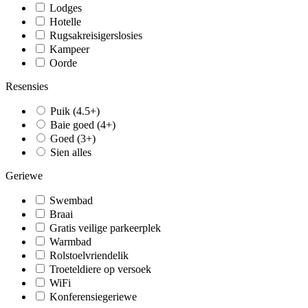
Lodges
Hotelle
Rugsakreisigerslosies
Kampeer
Oorde
Resensies
Puik (4.5+)
Baie goed (4+)
Goed (3+)
Sien alles
Geriewe
Swembad
Braai
Gratis veilige parkeerplek
Warmbad
Rolstoelvriendelik
Troeteldiere op versoek
WiFi
Konferensiegeriewe