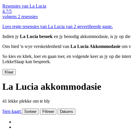
Resensies van La Lucia
4.7/5
volgens
2 resensies
Lees regte resensies van La Lucia van 2 geverifieerde gaste.
Indien jy
La Lucia besoek
en jy benodig akkommodasie, is jy op die 
Ons bied 'n wye verskeidenheid van
La Lucia Akkommodasie
om va
So kies en kliek, loer en gaan toer, en volgende keer as jy op die int
LekkeSlaap kan bespreek.
Klaar
La Lucia akkommodasie
41 lekke plekke om te bly
Sien kaart
Sorteer
Filtreer
Datums