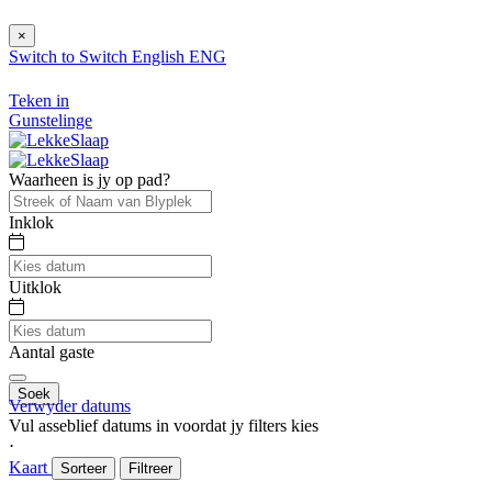
×
Switch to
Switch
English
ENG
Teken in
Gunstelinge
Waarheen is jy op pad?
Inklok
Uitklok
Aantal gaste
Soek
Verwyder datums
Vul asseblief datums in voordat jy filters kies
⋅
Kaart
Sorteer
Filtreer