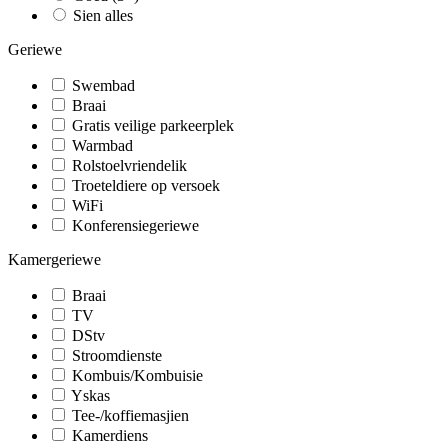
Sien alles
Geriewe
Swembad
Braai
Gratis veilige parkeerplek
Warmbad
Rolstoelvriendelik
Troeteldiere op versoek
WiFi
Konferensiegeriewe
Kamergeriewe
Braai
TV
DStv
Stroomdienste
Kombuis/Kombuisie
Yskas
Tee-/koffiemasjien
Kamerdiens