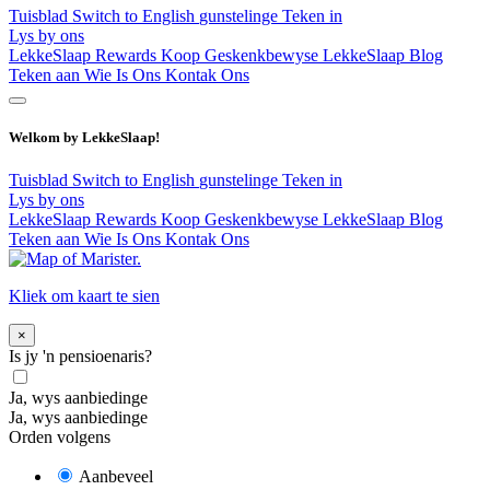
Tuisblad
Switch to English
gunstelinge
Teken in
Lys by ons
LekkeSlaap Rewards
Koop Geskenkbewyse
LekkeSlaap Blog
Teken aan
Wie Is Ons
Kontak Ons
Welkom by LekkeSlaap!
Tuisblad
Switch to English
gunstelinge
Teken in
Lys by ons
LekkeSlaap Rewards
Koop Geskenkbewyse
LekkeSlaap Blog
Teken aan
Wie Is Ons
Kontak Ons
Kliek om kaart te sien
×
Is jy 'n pensioenaris?
Ja, wys aanbiedinge
Ja, wys aanbiedinge
Orden volgens
Aanbeveel