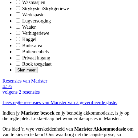
Wasmasjien
Strykyster/Strykgeriewe
Werkspasie
Lugversorging
Waaier
Verhitgeriewe
Kaggel
Buite-area
Buitemeubels
Privaat ingang
Rook toegelaat
Sien meer
Resensies van Marister
4.5/5
volgens
2 resensies
Lees regte resensies van Marister van 2 geverifieerde gaste.
Indien jy
Marister besoek
en jy benodig akkommodasie, is jy op
die regte plek. LekkeSlaap het wonderlike opsies in Marister.
Ons bied 'n wye verskeidenheid van
Marister Akkommodasie
om
van te kies en te keur! Ons waarborg net die laagste pryse, so