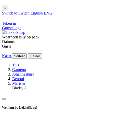
×
Switch to
Switch
English
ENG
Teken in
Gunstelinge
Waarheen is jy op pad?
Datums
Gaste
⋅
Kaart
Sorteer
Filtreer
Tuis
Gauteng
Johannesburg
Benoni
Marister
Bladsy 8
Welkom by LekkeSlaap!