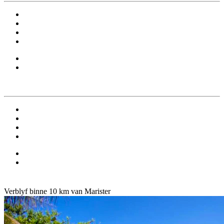
Verblyf binne 10 km van Marister