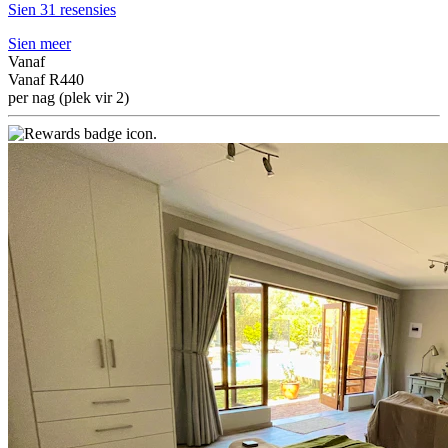
Sien 31 resensies
Sien meer
Vanaf
Vanaf
R440
per nag (plek vir 2)