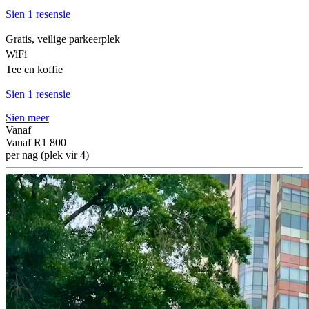
Sien 1 resensie
Gratis, veilige parkeerplek
WiFi
Tee en koffie
Sien 1 resensie
Sien meer
Vanaf
Vanaf
R1 800
per nag (plek vir 4)