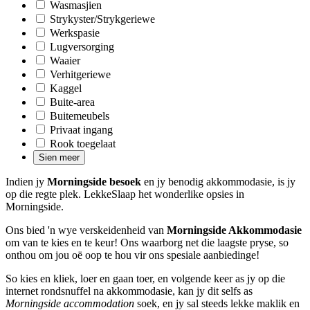
Wasmasjien
Strykyster/Strykgeriewe
Werkspasie
Lugversorging
Waaier
Verhitgeriewe
Kaggel
Buite-area
Buitemeubels
Privaat ingang
Rook toegelaat
Sien meer
Indien jy
Morningside besoek
en jy benodig akkommodasie, is jy
op die regte plek. LekkeSlaap het wonderlike opsies in
Morningside.
Ons bied 'n wye verskeidenheid van
Morningside Akkommodasie
om van te kies en te keur! Ons waarborg net die laagste pryse, so
onthou om jou oë oop te hou vir ons spesiale aanbiedinge!
So kies en kliek, loer en gaan toer, en volgende keer as jy op die
internet rondsnuffel na akkommodasie, kan jy dit selfs as
Morningside accommodation
soek, en jy sal steeds lekke maklik en