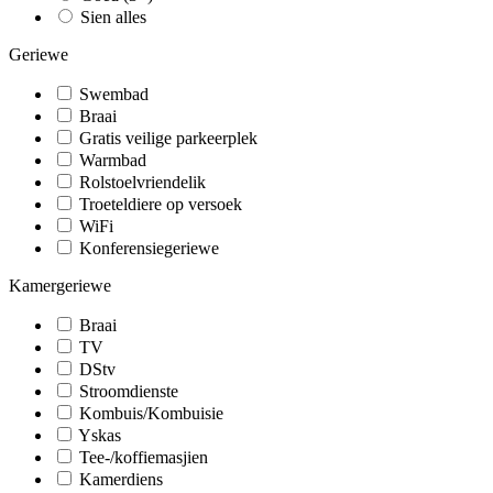
Sien alles
Geriewe
Swembad
Braai
Gratis veilige parkeerplek
Warmbad
Rolstoelvriendelik
Troeteldiere op versoek
WiFi
Konferensiegeriewe
Kamergeriewe
Braai
TV
DStv
Stroomdienste
Kombuis/Kombuisie
Yskas
Tee-/koffiemasjien
Kamerdiens