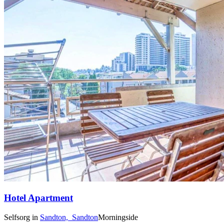
Hotel Apartment
Selfsorg
in
Sandton,
Sandton
Morningside