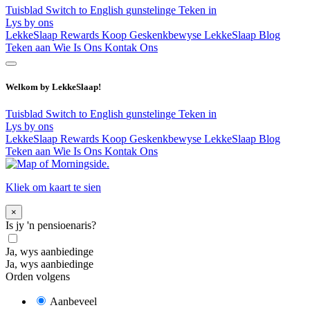
Tuisblad
Switch to English
gunstelinge
Teken in
Lys by ons
LekkeSlaap Rewards
Koop Geskenkbewyse
LekkeSlaap Blog
Teken aan
Wie Is Ons
Kontak Ons
Welkom by LekkeSlaap!
Tuisblad
Switch to English
gunstelinge
Teken in
Lys by ons
LekkeSlaap Rewards
Koop Geskenkbewyse
LekkeSlaap Blog
Teken aan
Wie Is Ons
Kontak Ons
Kliek om kaart te sien
×
Is jy 'n pensioenaris?
Ja, wys aanbiedinge
Ja, wys aanbiedinge
Orden volgens
Aanbeveel