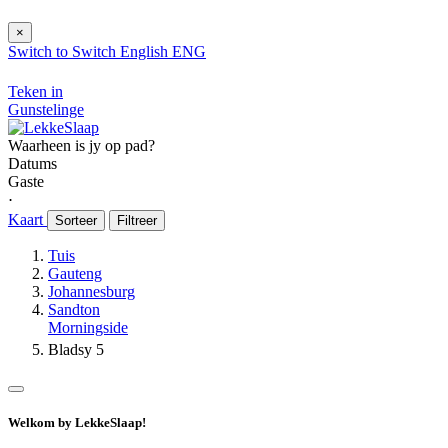
×
Switch to
Switch
English
ENG
Teken in
Gunstelinge
Waarheen is jy op pad?
Datums
Gaste
⋅
Kaart
Sorteer
Filtreer
Tuis
Gauteng
Johannesburg
Sandton
Morningside
Bladsy 5
Welkom by LekkeSlaap!