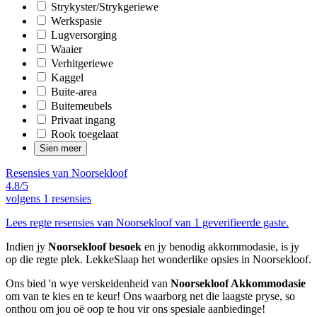
Strykyster/Strykgeriewe
Werkspasie
Lugversorging
Waaier
Verhitgeriewe
Kaggel
Buite-area
Buitemeubels
Privaat ingang
Rook toegelaat
Sien meer
Resensies van Noorsekloof
4.8/5
volgens
1 resensies
Lees regte resensies van Noorsekloof van 1 geverifieerde gaste.
Indien jy
Noorsekloof besoek
en jy benodig akkommodasie, is jy
op die regte plek. LekkeSlaap het wonderlike opsies in Noorsekloof.
Ons bied 'n wye verskeidenheid van
Noorsekloof Akkommodasie
om van te kies en te keur! Ons waarborg net die laagste pryse, so
onthou om jou oë oop te hou vir ons spesiale aanbiedinge!