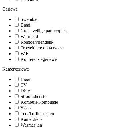
Geriewe
Swembad
Braai
Gratis veilige parkeerplek
Warmbad
Rolstoelvriendelik
Troeteldiere op versoek
WiFi
Konferensiegeriewe
Kamergeriewe
Braai
TV
DStv
Stroomdienste
Kombuis/Kombuisie
Yskas
Tee-/koffiemasjien
Kamerdiens
Wasmasjien