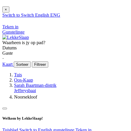
×
Switch to
Switch
English
ENG
Teken in
Gunstelinge
Waarheen is jy op pad?
Datums
Gaste
⋅
Kaart
Sorteer
Filtreer
Tuis
Oos-Kaap
Sarah Baartman-distrik
Jeffreysbaai
Noorsekloof
Welkom by LekkeSlaap!
Tuisblad
Switch to English
gunstelinge
Teken in