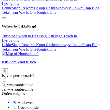
Lys by ons
LekkeSlaap Rewards
Koop Geskenkbewyse
LekkeSlaap Blog
Teken aan
Wie Is Ons
Kontak Ons
Welkom by LekkeSlaap!
Tuisblad
Switch to English
gunstelinge
Teken in
Lys by ons
LekkeSlaap Rewards
Koop Geskenkbewyse
LekkeSlaap Blog
Teken aan
Wie Is Ons
Kontak Ons
Kliek om kaart te sien
×
Is jy 'n pensioenaris?
Ja, wys aanbiedinge
Ja, wys aanbiedinge
Orden volgens
Aanbeveel
Goedkoopste