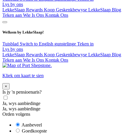
Lys by ons
LekkeSlaap Rewards
Koop Geskenkbewyse
LekkeSlaap Blog
Teken aan
Wie Is Ons
Kontak Ons
Welkom by LekkeSlaap!
Tuisblad
Switch to English
gunstelinge
Teken in
Lys by ons
LekkeSlaap Rewards
Koop Geskenkbewyse
LekkeSlaap Blog
Teken aan
Wie Is Ons
Kontak Ons
Kliek om kaart te sien
×
Is jy 'n pensioenaris?
Ja, wys aanbiedinge
Ja, wys aanbiedinge
Orden volgens
Aanbeveel
Goedkoopste