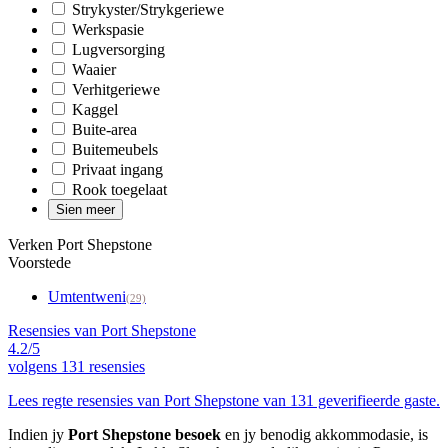
Strykyster/Strykgeriewe
Werkspasie
Lugversorging
Waaier
Verhitgeriewe
Kaggel
Buite-area
Buitemeubels
Privaat ingang
Rook toegelaat
Sien meer
Verken Port Shepstone
Voorstede
Umtentweni
(29)
Resensies van Port Shepstone
4.2/5
volgens
131 resensies
Lees regte resensies van Port Shepstone van 131 geverifieerde gaste.
Indien jy
Port Shepstone besoek
en jy benodig akkommodasie, is