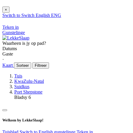
×
Switch to
Switch
English
ENG
Teken in
Gunstelinge
Waarheen is jy op pad?
Datums
Gaste
⋅
Kaart
Sorteer
Filtreer
Tuis
KwaZulu-Natal
Suidkus
Port Shepstone
Bladsy 6
Welkom by LekkeSlaap!
Tuisblad
Switch to English
gunstelinge
Teken in