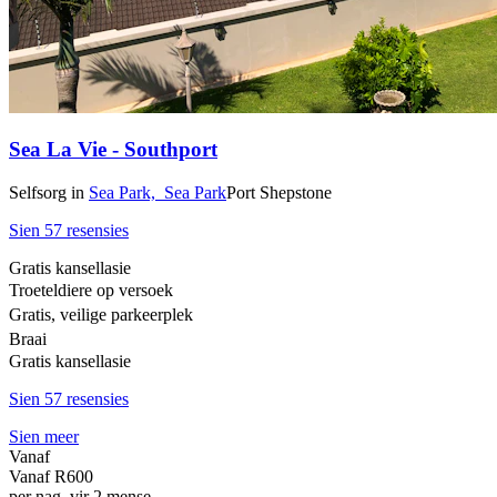
Sea La Vie - Southport
Selfsorg
in
Sea Park,
Sea Park
Port Shepstone
Sien 57 resensies
Gratis kansellasie
Troeteldiere op versoek
Gratis, veilige parkeerplek
Braai
Gratis kansellasie
Sien 57 resensies
Sien meer
Vanaf
Vanaf
R600
per nag, vir 2 mense