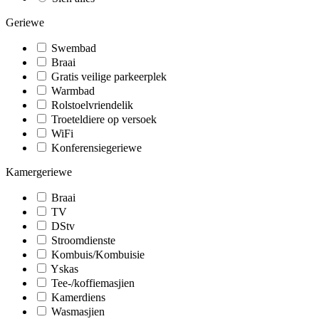
Geriewe
Swembad
Braai
Gratis veilige parkeerplek
Warmbad
Rolstoelvriendelik
Troeteldiere op versoek
WiFi
Konferensiegeriewe
Kamergeriewe
Braai
TV
DStv
Stroomdienste
Kombuis/Kombuisie
Yskas
Tee-/koffiemasjien
Kamerdiens
Wasmasjien