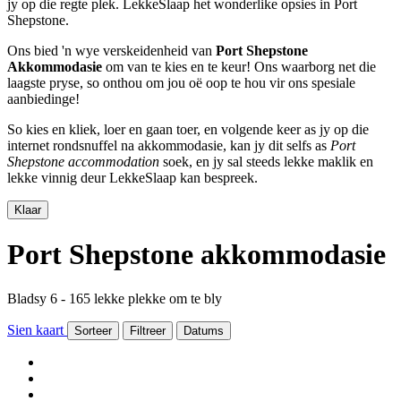
jy op die regte plek. LekkeSlaap het wonderlike opsies in Port
Shepstone.
Ons bied 'n wye verskeidenheid van
Port Shepstone
Akkommodasie
om van te kies en te keur! Ons waarborg net die
laagste pryse, so onthou om jou oë oop te hou vir ons spesiale
aanbiedinge!
So kies en kliek, loer en gaan toer, en volgende keer as jy op die
internet rondsnuffel na akkommodasie, kan jy dit selfs as
Port
Shepstone accommodation
soek, en jy sal steeds lekke maklik en
lekke vinnig deur LekkeSlaap kan bespreek.
Klaar
Port Shepstone akkommodasie
Bladsy 6 - 165 lekke plekke om te bly
Sien kaart
Sorteer
Filtreer
Datums