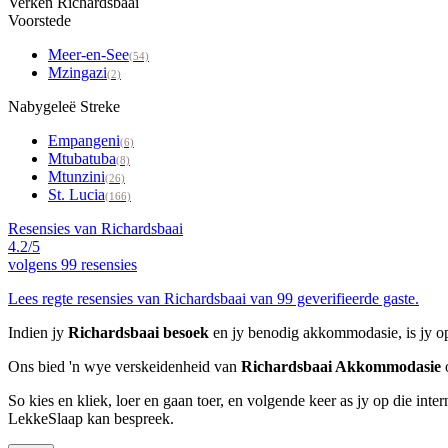
Verken Richardsbaai
Voorstede
Meer-en-See
(54)
Mzingazi
(2)
Nabygeleë Streke
Empangeni
(6)
Mtubatuba
(8)
Mtunzini
(26)
St. Lucia
(166)
Resensies van Richardsbaai
4.2/5
volgens
99 resensies
Lees regte resensies van Richardsbaai van 99 geverifieerde gaste.
Indien jy
Richardsbaai besoek
en jy benodig akkommodasie, is jy op
Ons bied 'n wye verskeidenheid van
Richardsbaai Akkommodasie
o
So kies en kliek, loer en gaan toer, en volgende keer as jy op die int
LekkeSlaap kan bespreek.