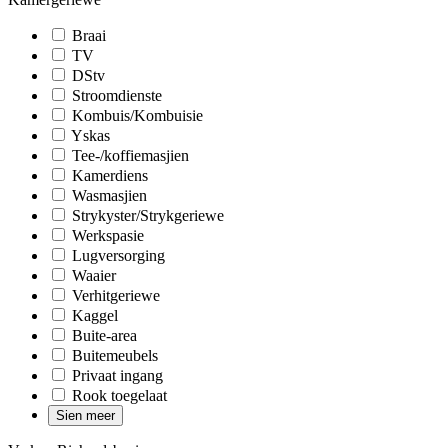
Braai
TV
DStv
Stroomdienste
Kombuis/Kombuisie
Yskas
Tee-/koffiemasjien
Kamerdiens
Wasmasjien
Strykyster/Strykgeriewe
Werkspasie
Lugversorging
Waaier
Verhitgeriewe
Kaggel
Buite-area
Buitemeubels
Privaat ingang
Rook toegelaat
Sien meer