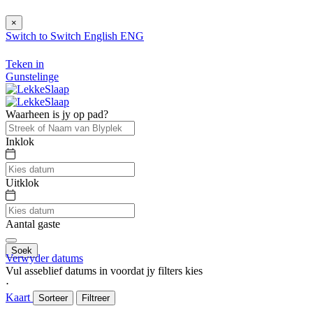
×
Switch to
Switch
English
ENG
Teken in
Gunstelinge
Waarheen is jy op pad?
Inklok
Uitklok
Aantal gaste
Soek
Verwyder datums
Vul asseblief datums in voordat jy filters kies
⋅
Kaart
Sorteer
Filtreer