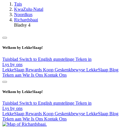
Tuis
KwaZulu-Natal
Noordkus
Richardsbaai
Bladsy 4
Welkom by LekkeSlaap!
Tuisblad
Switch to English
gunstelinge
Teken in
Lys by ons
LekkeSlaap Rewards
Koop Geskenkbewyse
LekkeSlaap Blog
Teken aan
Wie Is Ons
Kontak Ons
Welkom by LekkeSlaap!
Tuisblad
Switch to English
gunstelinge
Teken in
Lys by ons
LekkeSlaap Rewards
Koop Geskenkbewyse
LekkeSlaap Blog
Teken aan
Wie Is Ons
Kontak Ons