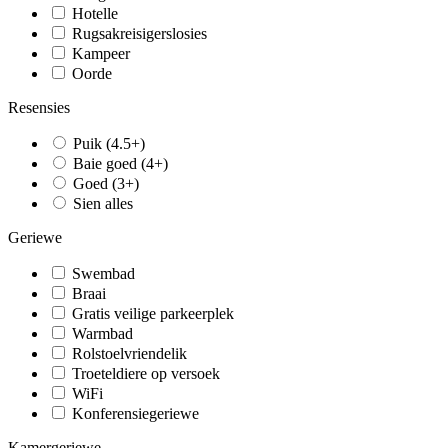
Hotelle
Rugsakreisigerslosies
Kampeer
Oorde
Resensies
Puik (4.5+)
Baie goed (4+)
Goed (3+)
Sien alles
Geriewe
Swembad
Braai
Gratis veilige parkeerplek
Warmbad
Rolstoelvriendelik
Troeteldiere op versoek
WiFi
Konferensiegeriewe
Kamergeriewe