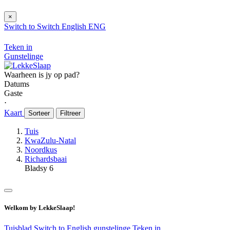
×
Switch to
Switch
English
ENG
Teken in
Gunstelinge
Waarheen is jy op pad?
Datums
Gaste
⋅
Kaart
Sorteer
Filtreer
Tuis
KwaZulu-Natal
Noordkus
Richardsbaai
Bladsy 6
Welkom by LekkeSlaap!
Tuisblad
Switch to English
gunstelinge
Teken in