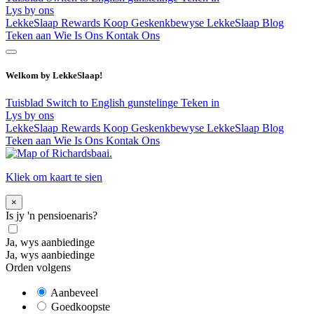
Lys by ons
LekkeSlaap Rewards
Koop Geskenkbewyse
LekkeSlaap Blog
Teken aan
Wie Is Ons
Kontak Ons
Welkom by LekkeSlaap!
Tuisblad
Switch to English
gunstelinge
Teken in
Lys by ons
LekkeSlaap Rewards
Koop Geskenkbewyse
LekkeSlaap Blog
Teken aan
Wie Is Ons
Kontak Ons
Kliek om kaart te sien
×
Is jy 'n pensioenaris?
Ja, wys aanbiedinge
Ja, wys aanbiedinge
Orden volgens
Aanbeveel
Goedkoopste