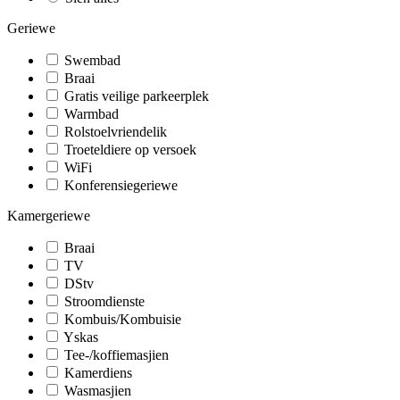
Geriewe
Swembad
Braai
Gratis veilige parkeerplek
Warmbad
Rolstoelvriendelik
Troeteldiere op versoek
WiFi
Konferensiegeriewe
Kamergeriewe
Braai
TV
DStv
Stroomdienste
Kombuis/Kombuisie
Yskas
Tee-/koffiemasjien
Kamerdiens
Wasmasjien