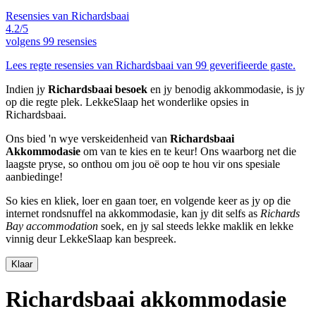
Resensies van Richardsbaai
4.2/5
volgens
99 resensies
Lees regte resensies van Richardsbaai van 99 geverifieerde gaste.
Indien jy
Richardsbaai besoek
en jy benodig akkommodasie, is jy
op die regte plek. LekkeSlaap het wonderlike opsies in
Richardsbaai.
Ons bied 'n wye verskeidenheid van
Richardsbaai
Akkommodasie
om van te kies en te keur! Ons waarborg net die
laagste pryse, so onthou om jou oë oop te hou vir ons spesiale
aanbiedinge!
So kies en kliek, loer en gaan toer, en volgende keer as jy op die
internet rondsnuffel na akkommodasie, kan jy dit selfs as
Richards
Bay accommodation
soek, en jy sal steeds lekke maklik en lekke
vinnig deur LekkeSlaap kan bespreek.
Klaar
Richardsbaai akkommodasie