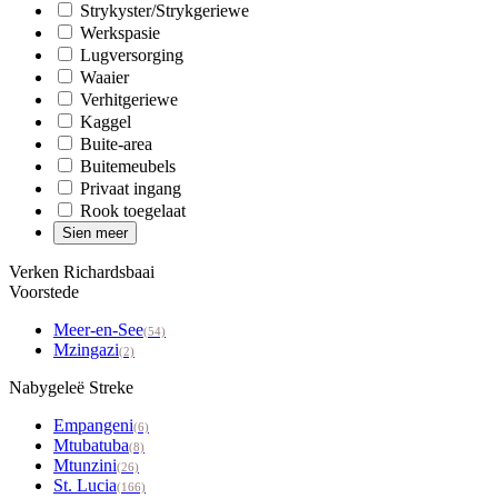
Strykyster/Strykgeriewe
Werkspasie
Lugversorging
Waaier
Verhitgeriewe
Kaggel
Buite-area
Buitemeubels
Privaat ingang
Rook toegelaat
Sien meer
Verken Richardsbaai
Voorstede
Meer-en-See
(54)
Mzingazi
(2)
Nabygeleë Streke
Empangeni
(6)
Mtubatuba
(8)
Mtunzini
(26)
St. Lucia
(166)