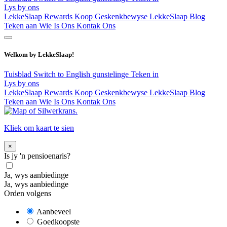
Lys by ons
LekkeSlaap Rewards
Koop Geskenkbewyse
LekkeSlaap Blog
Teken aan
Wie Is Ons
Kontak Ons
Welkom by LekkeSlaap!
Tuisblad
Switch to English
gunstelinge
Teken in
Lys by ons
LekkeSlaap Rewards
Koop Geskenkbewyse
LekkeSlaap Blog
Teken aan
Wie Is Ons
Kontak Ons
Kliek om kaart te sien
×
Is jy 'n pensioenaris?
Ja, wys aanbiedinge
Ja, wys aanbiedinge
Orden volgens
Aanbeveel
Goedkoopste