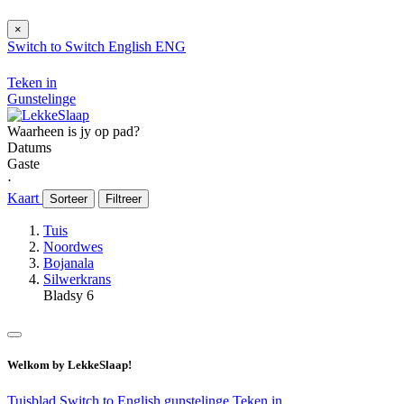
×
Switch to
Switch
English
ENG
Teken in
Gunstelinge
Waarheen is jy op pad?
Datums
Gaste
⋅
Kaart
Sorteer
Filtreer
Tuis
Noordwes
Bojanala
Silwerkrans
Bladsy 6
Welkom by LekkeSlaap!
Tuisblad
Switch to English
gunstelinge
Teken in