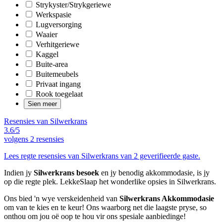
Strykyster/Strykgeriewe
Werkspasie
Lugversorging
Waaier
Verhitgeriewe
Kaggel
Buite-area
Buitemeubels
Privaat ingang
Rook toegelaat
Sien meer
Resensies van Silwerkrans
3.6/5
volgens
2 resensies
Lees regte resensies van Silwerkrans van 2 geverifieerde gaste.
Indien jy
Silwerkrans besoek
en jy benodig akkommodasie, is jy
op die regte plek. LekkeSlaap het wonderlike opsies in Silwerkrans.
Ons bied 'n wye verskeidenheid van
Silwerkrans Akkommodasie
om van te kies en te keur! Ons waarborg net die laagste pryse, so
onthou om jou oë oop te hou vir ons spesiale aanbiedinge!