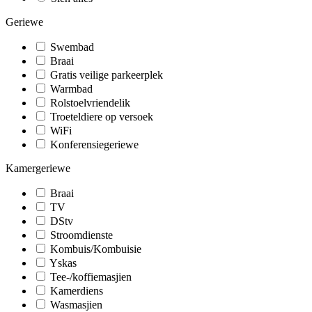
Geriewe
Swembad
Braai
Gratis veilige parkeerplek
Warmbad
Rolstoelvriendelik
Troeteldiere op versoek
WiFi
Konferensiegeriewe
Kamergeriewe
Braai
TV
DStv
Stroomdienste
Kombuis/Kombuisie
Yskas
Tee-/koffiemasjien
Kamerdiens
Wasmasjien