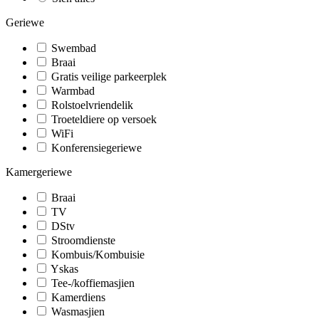
Geriewe
Swembad
Braai
Gratis veilige parkeerplek
Warmbad
Rolstoelvriendelik
Troeteldiere op versoek
WiFi
Konferensiegeriewe
Kamergeriewe
Braai
TV
DStv
Stroomdienste
Kombuis/Kombuisie
Yskas
Tee-/koffiemasjien
Kamerdiens
Wasmasjien