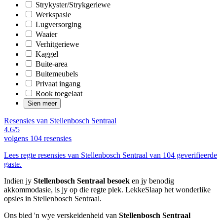
Strykyster/Strykgeriewe
Werkspasie
Lugversorging
Waaier
Verhitgeriewe
Kaggel
Buite-area
Buitemeubels
Privaat ingang
Rook toegelaat
Sien meer
Resensies van Stellenbosch Sentraal
4.6/5
volgens
104 resensies
Lees regte resensies van Stellenbosch Sentraal van 104 geverifieerde
gaste.
Indien jy
Stellenbosch Sentraal besoek
en jy benodig
akkommodasie, is jy op die regte plek. LekkeSlaap het wonderlike
opsies in Stellenbosch Sentraal.
Ons bied 'n wye verskeidenheid van
Stellenbosch Sentraal