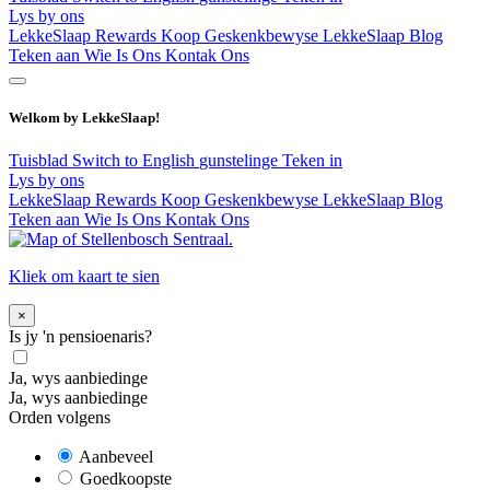
Lys by ons
LekkeSlaap Rewards
Koop Geskenkbewyse
LekkeSlaap Blog
Teken aan
Wie Is Ons
Kontak Ons
Welkom by LekkeSlaap!
Tuisblad
Switch to English
gunstelinge
Teken in
Lys by ons
LekkeSlaap Rewards
Koop Geskenkbewyse
LekkeSlaap Blog
Teken aan
Wie Is Ons
Kontak Ons
Kliek om kaart te sien
×
Is jy 'n pensioenaris?
Ja, wys aanbiedinge
Ja, wys aanbiedinge
Orden volgens
Aanbeveel
Goedkoopste