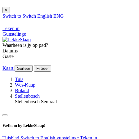
×
Switch to
Switch
English
ENG
Teken in
Gunstelinge
Waarheen is jy op pad?
Datums
Gaste
⋅
Kaart
Sorteer
Filtreer
Tuis
Wes-Kaap
Boland
Stellenbosch
Stellenbosch Sentraal
Welkom by LekkeSlaap!
Tuisblad
Switch to English
gunstelinge
Teken in