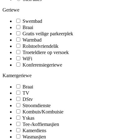
Geriewe
Swembad
Braai
Gratis veilige parkeerplek
Warmbad
Rolstoelvriendelik
Troeteldiere op versoek
WiFi
Konferensiegeriewe
Kamergeriewe
Braai
TV
DStv
Stroomdienste
Kombuis/Kombuisie
Yskas
Tee-/koffiemasjien
Kamerdiens
Wasmasjien