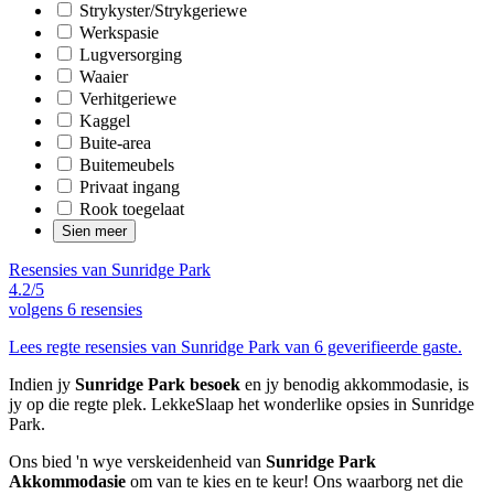
Strykyster/Strykgeriewe
Werkspasie
Lugversorging
Waaier
Verhitgeriewe
Kaggel
Buite-area
Buitemeubels
Privaat ingang
Rook toegelaat
Sien meer
Resensies van Sunridge Park
4.2/5
volgens
6 resensies
Lees regte resensies van Sunridge Park van 6 geverifieerde gaste.
Indien jy
Sunridge Park besoek
en jy benodig akkommodasie, is
jy op die regte plek. LekkeSlaap het wonderlike opsies in Sunridge
Park.
Ons bied 'n wye verskeidenheid van
Sunridge Park
Akkommodasie
om van te kies en te keur! Ons waarborg net die