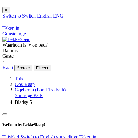
×
Switch to
Switch
English
ENG
Teken in
Gunstelinge
Waarheen is jy op pad?
Datums
Gaste
⋅
Kaart
Sorteer
Filtreer
Tuis
Oos-Kaap
Gqeberha (Port Elizabeth)
Sunridge Park
Bladsy 5
Welkom by LekkeSlaap!
Tuisblad
Switch to English
gunstelinge
Teken in