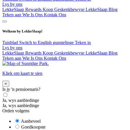
Lys by ons
LekkeSlaap Rewards
Koop Geskenkbewyse
LekkeSlaap Blog
Teken aan
Wie Is Ons
Kontak Ons
Welkom by LekkeSlaap!
Tuisblad
Switch to English
gunstelinge
Teken in
Lys by ons
LekkeSlaap Rewards
Koop Geskenkbewyse
LekkeSlaap Blog
Teken aan
Wie Is Ons
Kontak Ons
Kliek om kaart te sien
×
Is jy 'n pensioenaris?
Ja, wys aanbiedinge
Ja, wys aanbiedinge
Orden volgens
Aanbeveel
Goedkoopste