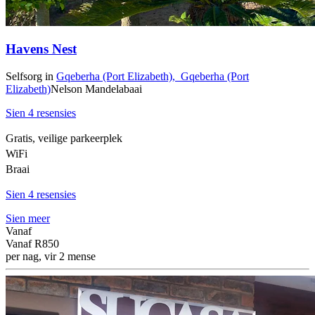
Havens Nest
Selfsorg
in
Gqeberha (Port Elizabeth),
Gqeberha (Port
Elizabeth)
Nelson Mandelabaai
Sien 4 resensies
Gratis, veilige parkeerplek
WiFi
Braai
Sien 4 resensies
Sien meer
Vanaf
Vanaf
R850
per nag, vir 2 mense