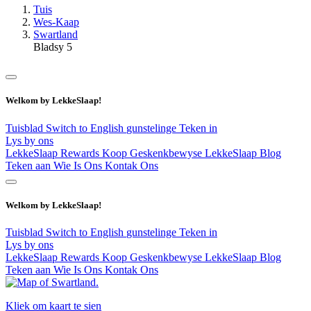
Tuis
Wes-Kaap
Swartland
Bladsy 5
Welkom by LekkeSlaap!
Tuisblad
Switch to English
gunstelinge
Teken in
Lys by ons
LekkeSlaap Rewards
Koop Geskenkbewyse
LekkeSlaap Blog
Teken aan
Wie Is Ons
Kontak Ons
Welkom by LekkeSlaap!
Tuisblad
Switch to English
gunstelinge
Teken in
Lys by ons
LekkeSlaap Rewards
Koop Geskenkbewyse
LekkeSlaap Blog
Teken aan
Wie Is Ons
Kontak Ons
Kliek om kaart te sien