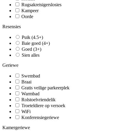
Rugsakreisigerslosies
Kampeer
Oorde
Resensies
Puik (4.5+)
Baie goed (4+)
Goed (3+)
Sien alles
Geriewe
Swembad
Braai
Gratis veilige parkeerplek
Warmbad
Rolstoelvriendelik
Troeteldiere op versoek
WiFi
Konferensiegeriewe
Kamergeriewe