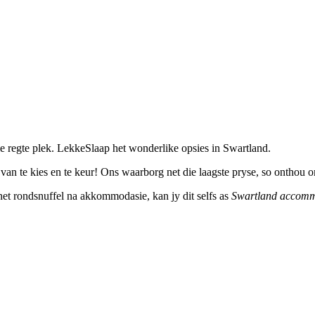
e regte plek. LekkeSlaap het wonderlike opsies in Swartland.
an te kies en te keur! Ons waarborg net die laagste pryse, so onthou o
ernet rondsnuffel na akkommodasie, kan jy dit selfs as
Swartland accomm