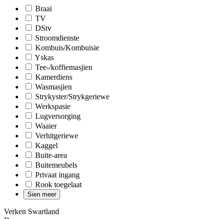
Braai
TV
DStv
Stroomdienste
Kombuis/Kombuisie
Yskas
Tee-/koffiemasjien
Kamerdiens
Wasmasjien
Strykyster/Strykgeriewe
Werkspasie
Lugversorging
Waaier
Verhitgeriewe
Kaggel
Buite-area
Buitemeubels
Privaat ingang
Rook toegelaat
Sien meer
Verken Swartland