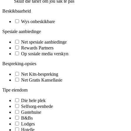
Skuif die tarief om jou sak te pas
Beskikbaarheid
Wys onbeskikbare
Spesiale aanbiedinge
Net spesiale aanbiedinge
Rewards Partners
Op sosiale media verskyn
Bespreking-opsies
Net Kits-bespreking
Net Gratis Kansellasie
Tipe eiendom
Die hele plek
Selfsorg-eenhede
Gastehuise
B&Bs
Lodges
Hotelle