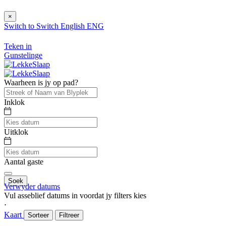
×
Switch to
Switch
English
ENG
Teken in
Gunstelinge
Waarheen is jy op pad?
Inklok
Uitklok
Aantal gaste
Soek
Verwyder datums
Vul asseblief datums in voordat jy filters kies
⋅
Kaart
Sorteer
Filtreer