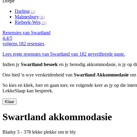
Dorpe
Darling
(13)
Malmesbury
(36)
Riebeek-Wes
(13)
Resensies van Swartland
4.4/5
volgens
182 resensies
Lees regte resensies van Swartland van 182 geverifieerde gaste.
Indien jy
Swartland besoek
en jy benodig akkommodasie, is jy op di
Ons bied 'n wye verskeidenheid van
Swartland Akkommodasie
om v
So kies en kliek, loer en gaan toer, en volgende keer as jy op die int
LekkeSlaap kan bespreek.
Klaar
Swartland akkommodasie
Bladsy 5 - 378 lekke plekke om te bly