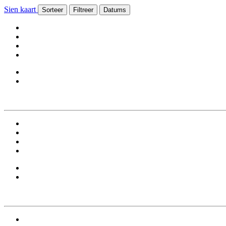
Sien kaart
Sorteer
Filtreer
Datums