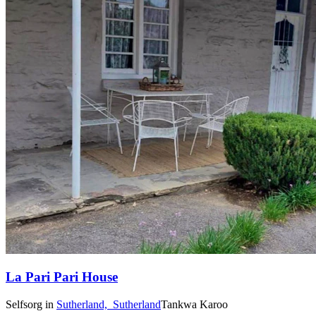
La Pari Pari House
Selfsorg
in
Sutherland,
Sutherland
Tankwa Karoo