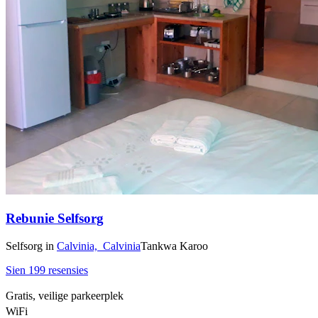
Rebunie Selfsorg
Selfsorg
in
Calvinia,
Calvinia
Tankwa Karoo
Sien 199 resensies
Gratis, veilige parkeerplek
WiFi