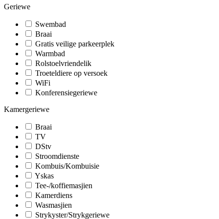
Geriewe
Swembad
Braai
Gratis veilige parkeerplek
Warmbad
Rolstoelvriendelik
Troeteldiere op versoek
WiFi
Konferensiegeriewe
Kamergeriewe
Braai
TV
DStv
Stroomdienste
Kombuis/Kombuisie
Yskas
Tee-/koffiemasjien
Kamerdiens
Wasmasjien
Strykyster/Strykgeriewe