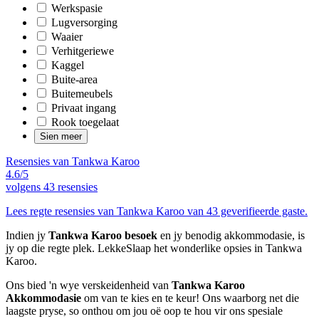
Werkspasie
Lugversorging
Waaier
Verhitgeriewe
Kaggel
Buite-area
Buitemeubels
Privaat ingang
Rook toegelaat
Sien meer
Resensies van Tankwa Karoo
4.6/5
volgens
43 resensies
Lees regte resensies van Tankwa Karoo van 43 geverifieerde gaste.
Indien jy
Tankwa Karoo besoek
en jy benodig akkommodasie, is
jy op die regte plek. LekkeSlaap het wonderlike opsies in Tankwa
Karoo.
Ons bied 'n wye verskeidenheid van
Tankwa Karoo
Akkommodasie
om van te kies en te keur! Ons waarborg net die
laagste pryse, so onthou om jou oë oop te hou vir ons spesiale