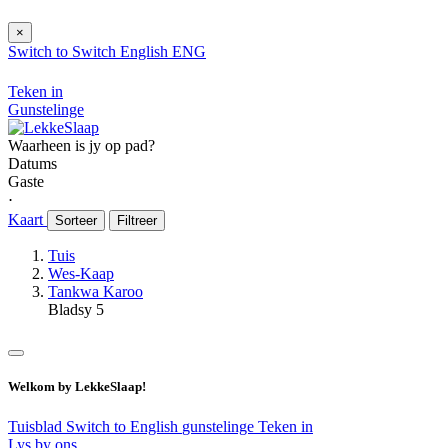
×
Switch to
Switch
English
ENG
Teken in
Gunstelinge
Waarheen is jy op pad?
Datums
Gaste
⋅
Kaart
Sorteer
Filtreer
Tuis
Wes-Kaap
Tankwa Karoo
Bladsy 5
Welkom by LekkeSlaap!
Tuisblad
Switch to English
gunstelinge
Teken in
Lys by ons