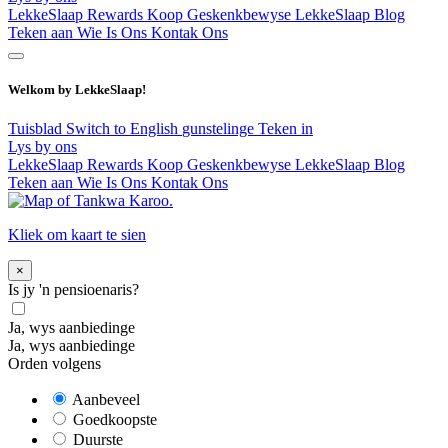
LekkeSlaap Rewards
Koop Geskenkbewyse
LekkeSlaap Blog
Teken aan
Wie Is Ons
Kontak Ons
Welkom by LekkeSlaap!
Tuisblad
Switch to English
gunstelinge
Teken in
Lys by ons
LekkeSlaap Rewards
Koop Geskenkbewyse
LekkeSlaap Blog
Teken aan
Wie Is Ons
Kontak Ons
Kliek om kaart te sien
×
Is jy 'n pensioenaris?
Ja, wys aanbiedinge
Ja, wys aanbiedinge
Orden volgens
Aanbeveel
Goedkoopste
Duurste