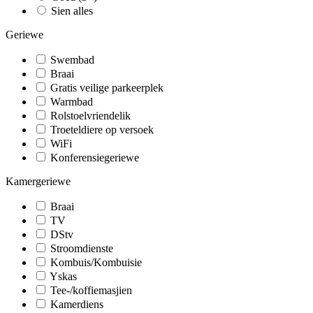
Sien alles
Geriewe
Swembad
Braai
Gratis veilige parkeerplek
Warmbad
Rolstoelvriendelik
Troeteldiere op versoek
WiFi
Konferensiegeriewe
Kamergeriewe
Braai
TV
DStv
Stroomdienste
Kombuis/Kombuisie
Yskas
Tee-/koffiemasjien
Kamerdiens