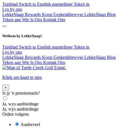
Tuisblad
Switch to English
gunstelinge
Teken in
Lys by ons
LekkeSlaap Rewards
Koop Geskenkbewyse
LekkeSlaap Blog
Teken aan
Wie Is Ons
Kontak Ons
Welkom by LekkeSlaap!
Tuisblad
Switch to English
gunstelinge
Teken in
Lys by ons
LekkeSlaap Rewards
Koop Geskenkbewyse
LekkeSlaap Blog
Teken aan
Wie Is Ons
Kontak Ons
Kliek om kaart te sien
×
Is jy 'n pensioenaris?
Ja, wys aanbiedinge
Ja, wys aanbiedinge
Orden volgens
Aanbeveel