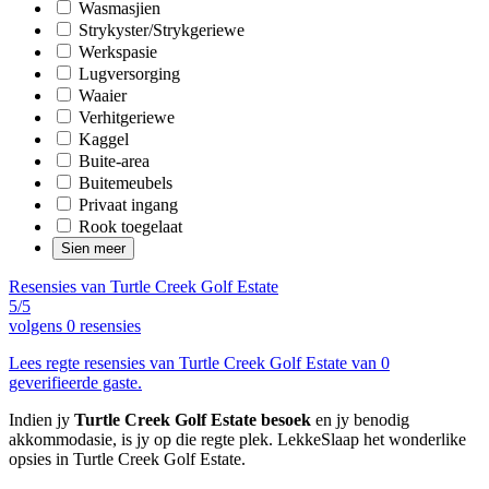
Wasmasjien
Strykyster/Strykgeriewe
Werkspasie
Lugversorging
Waaier
Verhitgeriewe
Kaggel
Buite-area
Buitemeubels
Privaat ingang
Rook toegelaat
Sien meer
Resensies van Turtle Creek Golf Estate
5/5
volgens
0 resensies
Lees regte resensies van Turtle Creek Golf Estate van 0
geverifieerde gaste.
Indien jy
Turtle Creek Golf Estate besoek
en jy benodig
akkommodasie, is jy op die regte plek. LekkeSlaap het wonderlike
opsies in Turtle Creek Golf Estate.