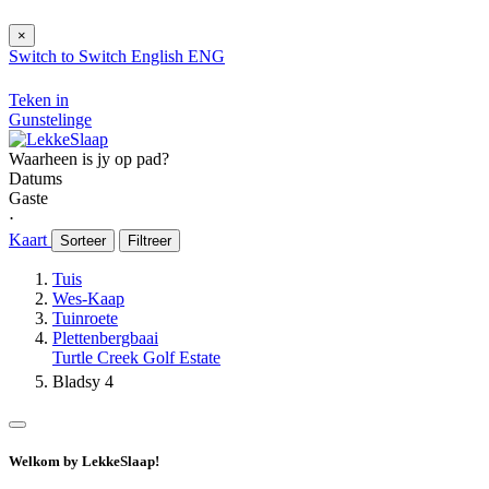
×
Switch to
Switch
English
ENG
Teken in
Gunstelinge
Waarheen is jy op pad?
Datums
Gaste
⋅
Kaart
Sorteer
Filtreer
Tuis
Wes-Kaap
Tuinroete
Plettenbergbaai
Turtle Creek Golf Estate
Bladsy 4
Welkom by LekkeSlaap!