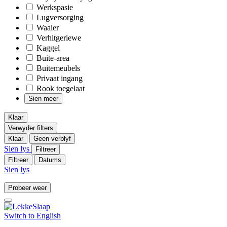
Werkspasie
Lugversorging
Waaier
Verhitgeriewe
Kaggel
Buite-area
Buitemeubels
Privaat ingang
Rook toegelaat
Sien meer
Klaar
Verwyder filters
Klaar
Geen verblyf
Sien lys
Filtreer
Filtreer
Datums
Sien lys
Probeer weer
Switch to
English