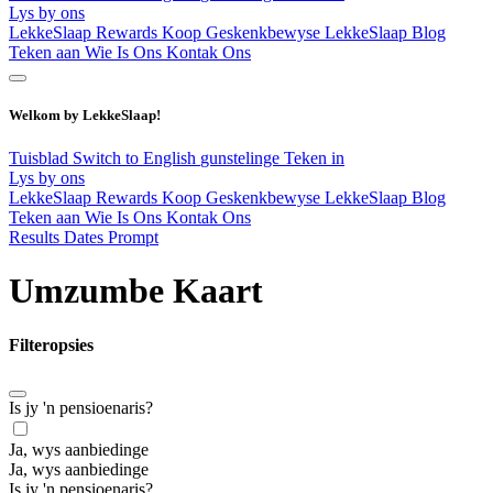
Lys by ons
LekkeSlaap Rewards
Koop Geskenkbewyse
LekkeSlaap Blog
Teken aan
Wie Is Ons
Kontak Ons
Welkom by LekkeSlaap!
Tuisblad
Switch to English
gunstelinge
Teken in
Lys by ons
LekkeSlaap Rewards
Koop Geskenkbewyse
LekkeSlaap Blog
Teken aan
Wie Is Ons
Kontak Ons
Results Dates Prompt
Umzumbe Kaart
Filteropsies
Is jy 'n pensioenaris?
Ja, wys aanbiedinge
Ja, wys aanbiedinge
Is jy 'n pensioenaris?