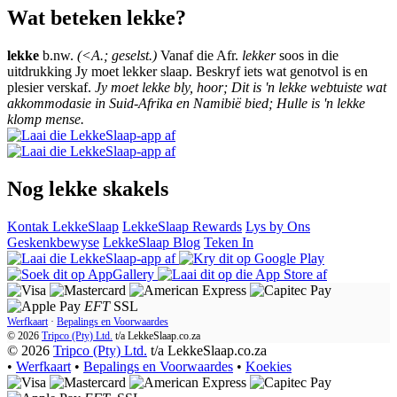
Wat beteken lekke?
lekke
b.nw.
(<A.; geselst.)
Vanaf die Afr.
lekker
soos in die
uitdrukking Jy moet lekker slaap. Beskryf iets wat genotvol is en
plesier verskaf.
Jy moet lekke bly, hoor; Dit is 'n lekke webtuiste wat
akkommodasie in Suid-Afrika en Namibië bied; Hulle is 'n lekke
klomp mense.
Nog lekke skakels
Kontak LekkeSlaap
LekkeSlaap Rewards
Lys by Ons
Geskenkbewyse
LekkeSlaap Blog
Teken In
EFT
SSL
Werfkaart
·
Bepalings en Voorwaardes
© 2026
Tripco (Pty) Ltd.
t/a
LekkeSlaap.co.za
© 2026
Tripco (Pty) Ltd.
t/a LekkeSlaap.co.za
•
Werfkaart
•
Bepalings en Voorwaardes
•
Koekies