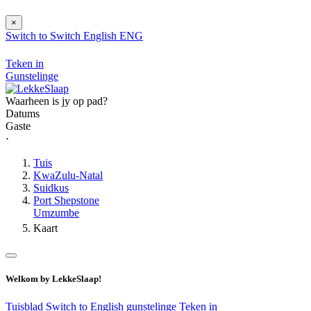
×
Switch to
Switch
English
ENG
Teken in
Gunstelinge
Waarheen is jy op pad?
Datums
Gaste
⋅
Tuis
KwaZulu-Natal
Suidkus
Port Shepstone
Umzumbe
Kaart
Welkom by LekkeSlaap!
Tuisblad
Switch to English
gunstelinge
Teken in