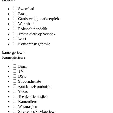
Swembad
Braai
Gratis veilige parkeerplek
Warmbad
Rolstoelvriendelik
Troeteldiere op versoek
WiFi
Konferensiegeriewe
kamergeriewe
Kamergeriewe
Braai
TV
DStv
Stroomdienste
Kombuis/Kombuisie
Yskas
Tee-/koffiemasjien
Kamerdiens
Wasmasjien
Strykyster/Strykgeriewe