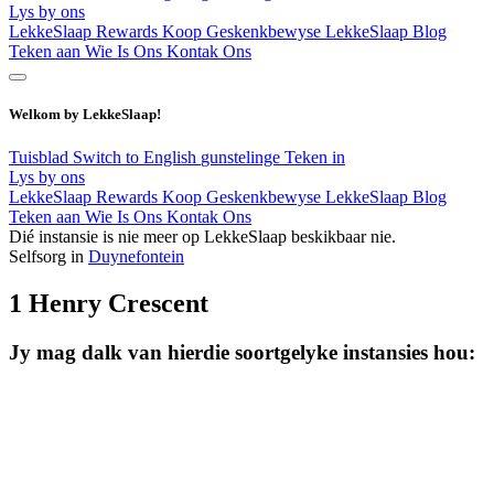
Lys by ons
LekkeSlaap Rewards
Koop Geskenkbewyse
LekkeSlaap Blog
Teken aan
Wie Is Ons
Kontak Ons
Welkom by LekkeSlaap!
Tuisblad
Switch to English
gunstelinge
Teken in
Lys by ons
LekkeSlaap Rewards
Koop Geskenkbewyse
LekkeSlaap Blog
Teken aan
Wie Is Ons
Kontak Ons
Dié instansie is nie meer op LekkeSlaap beskikbaar nie.
Selfsorg in
Duynefontein
1 Henry Crescent
Jy mag dalk van hierdie soortgelyke instansies hou: