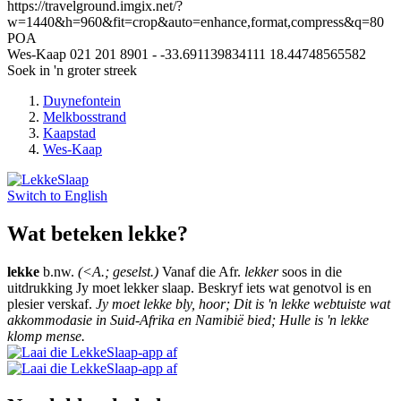
https://travelground.imgix.net/?
w=1440&h=960&fit=crop&auto=enhance,format,compress&q=80
POA
Wes-Kaap
021 201 8901
-
-33.691139834111
18.44748565582
Soek in 'n groter streek
Duynefontein
Melkbosstrand
Kaapstad
Wes-Kaap
Switch to
English
Wat beteken lekke?
lekke
b.nw.
(<A.; geselst.)
Vanaf die Afr.
lekker
soos in die
uitdrukking Jy moet lekker slaap. Beskryf iets wat genotvol is en
plesier verskaf.
Jy moet lekke bly, hoor; Dit is 'n lekke webtuiste wat
akkommodasie in Suid-Afrika en Namibië bied; Hulle is 'n lekke
klomp mense.