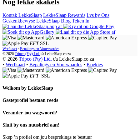
Nog lekke skakels
Kontak LekkeSlaap
LekkeSlaap Rewards
Lys by Ons
Geskenkbewyse
LekkeSlaap Blog
Teken In
EFT
SSL
Werfkaart
·
Bepalings en Voorwaardes
© 2026
Tripco (Pty) Ltd.
t/a
LekkeSlaap.co.za
© 2026
Tripco (Pty) Ltd.
t/a LekkeSlaap.co.za
•
Werfkaart
•
Bepalings en Voorwaardes
•
Koekies
EFT
SSL
Welkom by
LekkeSlaap
Gasteprofiel bestaan ​​reeds
Verander jou wagwoord?
Sluit by ons nuusbrief aan!
Skep ’n profiel om jou besprekings te bestuur