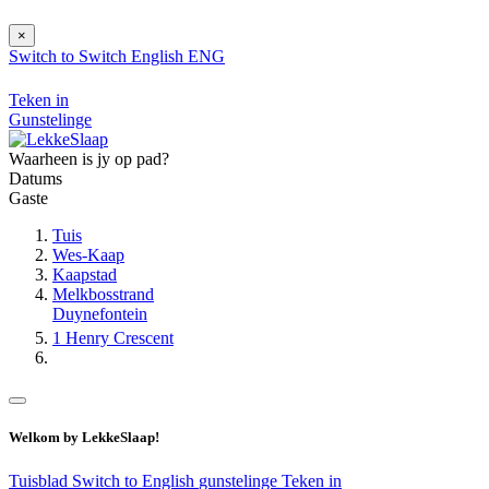
×
Switch to
Switch
English
ENG
Teken in
Gunstelinge
Waarheen is jy op pad?
Datums
Gaste
Tuis
Wes-Kaap
Kaapstad
Melkbosstrand
Duynefontein
1 Henry Crescent
Welkom by LekkeSlaap!
Tuisblad
Switch to English
gunstelinge
Teken in