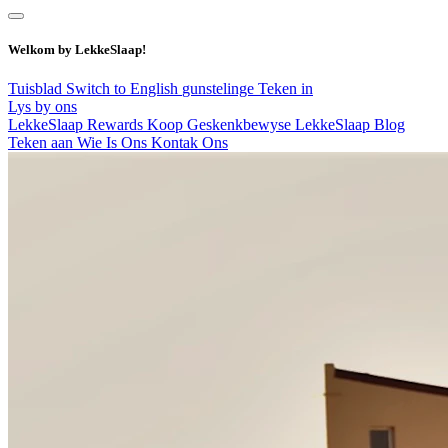
Welkom by LekkeSlaap!
Tuisblad
Switch to English
gunstelinge
Teken in
Lys by ons
LekkeSlaap Rewards
Koop Geskenkbewyse
LekkeSlaap Blog
Teken aan
Wie Is Ons
Kontak Ons