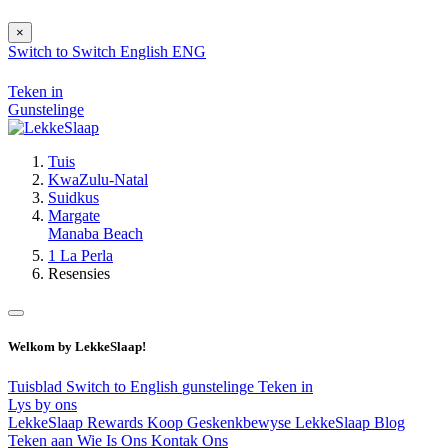
×
Switch to
Switch
English
ENG
Teken in
Gunstelinge
Tuis
KwaZulu-Natal
Suidkus
Margate
Manaba Beach
1 La Perla
Resensies
Welkom by LekkeSlaap!
Tuisblad
Switch to English
gunstelinge
Teken in
Lys by ons
LekkeSlaap Rewards
Koop Geskenkbewyse
LekkeSlaap Blog
Teken aan
Wie Is Ons
Kontak Ons