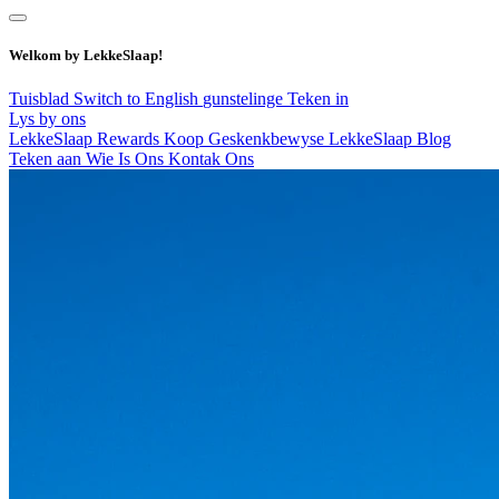
Welkom by LekkeSlaap!
Tuisblad
Switch to English
gunstelinge
Teken in
Lys by ons
LekkeSlaap Rewards
Koop Geskenkbewyse
LekkeSlaap Blog
Teken aan
Wie Is Ons
Kontak Ons