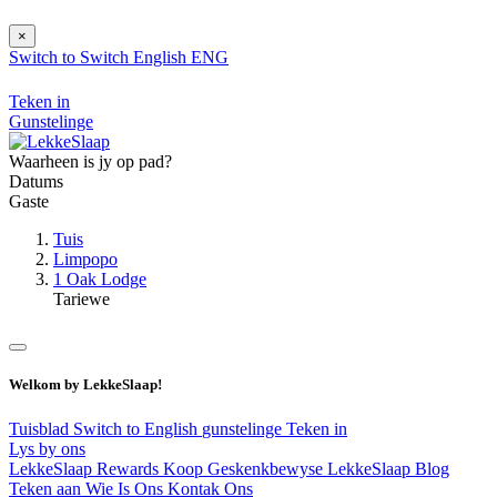
×
Switch to
Switch
English
ENG
Teken in
Gunstelinge
Waarheen is jy op pad?
Datums
Gaste
Tuis
Limpopo
1 Oak Lodge
Tariewe
Welkom by LekkeSlaap!
Tuisblad
Switch to English
gunstelinge
Teken in
Lys by ons
LekkeSlaap Rewards
Koop Geskenkbewyse
LekkeSlaap Blog
Teken aan
Wie Is Ons
Kontak Ons