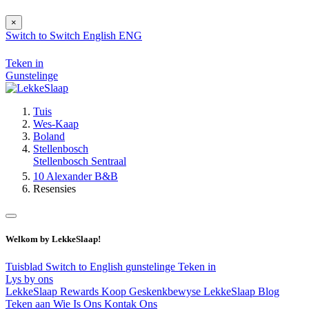
×
Switch to
Switch
English
ENG
Teken in
Gunstelinge
Tuis
Wes-Kaap
Boland
Stellenbosch
Stellenbosch Sentraal
10 Alexander B&B
Resensies
Welkom by LekkeSlaap!
Tuisblad
Switch to English
gunstelinge
Teken in
Lys by ons
LekkeSlaap Rewards
Koop Geskenkbewyse
LekkeSlaap Blog
Teken aan
Wie Is Ons
Kontak Ons