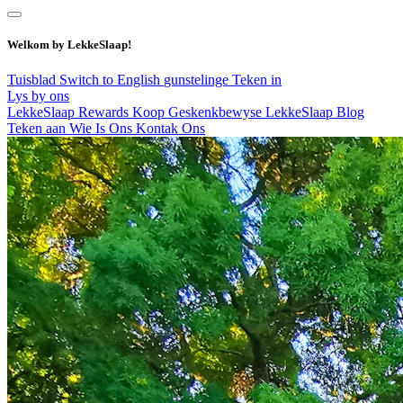
Welkom by LekkeSlaap!
Tuisblad
Switch to English
gunstelinge
Teken in
Lys by ons
LekkeSlaap Rewards
Koop Geskenkbewyse
LekkeSlaap Blog
Teken aan
Wie Is Ons
Kontak Ons