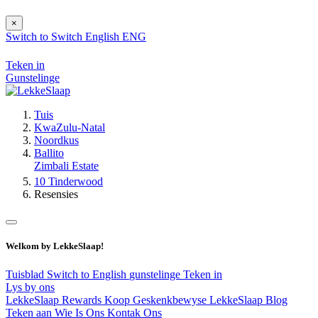
×
Switch to
Switch
English
ENG
Teken in
Gunstelinge
Tuis
KwaZulu-Natal
Noordkus
Ballito
Zimbali Estate
10 Tinderwood
Resensies
Welkom by LekkeSlaap!
Tuisblad
Switch to English
gunstelinge
Teken in
Lys by ons
LekkeSlaap Rewards
Koop Geskenkbewyse
LekkeSlaap Blog
Teken aan
Wie Is Ons
Kontak Ons