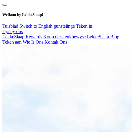
Welkom by LekkeSlaap!
Tuisblad
Switch to English
gunstelinge
Teken in
Lys by ons
LekkeSlaap Rewards
Koop Geskenkbewyse
LekkeSlaap Blog
Teken aan
Wie Is Ons
Kontak Ons