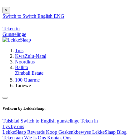
×
Switch to
Switch
English
ENG
Teken in
Gunstelinge
Tuis
KwaZulu-Natal
Noordkus
Ballito
Zimbali Estate
100 Quarme
Tariewe
Welkom by LekkeSlaap!
Tuisblad
Switch to English
gunstelinge
Teken in
Lys by ons
LekkeSlaap Rewards
Koop Geskenkbewyse
LekkeSlaap Blog
Teken aan
Wie Is Ons
Kontak Ons