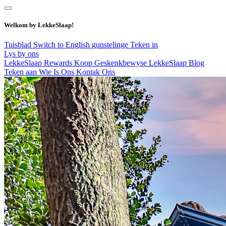
Welkom by LekkeSlaap!
Tuisblad
Switch to English
gunstelinge
Teken in
Lys by ons
LekkeSlaap Rewards
Koop Geskenkbewyse
LekkeSlaap Blog
Teken aan
Wie Is Ons
Kontak Ons