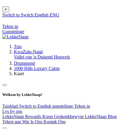
×
Switch to
Switch
English
ENG
Teken in
Gunstelinge
Tuis
KwaZulu-Natal
Vallei van 'n Duisend Heuwels
Drummond
1000 Hills Luxury Cabin
Kaart
Welkom by LekkeSlaap!
Tuisblad
Switch to English
gunstelinge
Teken in
Lys by ons
LekkeSlaap Rewards
Koop Geskenkbewyse
LekkeSlaap Blog
Teken aan
Wie Is Ons
Kontak Ons