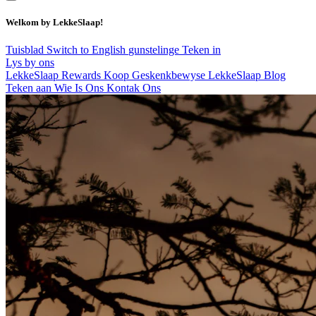
Welkom by LekkeSlaap!
Tuisblad
Switch to English
gunstelinge
Teken in
Lys by ons
LekkeSlaap Rewards
Koop Geskenkbewyse
LekkeSlaap Blog
Teken aan
Wie Is Ons
Kontak Ons