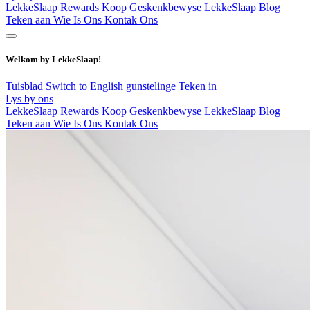
LekkeSlaap Rewards
Koop Geskenkbewyse
LekkeSlaap Blog
Teken aan
Wie Is Ons
Kontak Ons
Welkom by LekkeSlaap!
Tuisblad
Switch to English
gunstelinge
Teken in
Lys by ons
LekkeSlaap Rewards
Koop Geskenkbewyse
LekkeSlaap Blog
Teken aan
Wie Is Ons
Kontak Ons