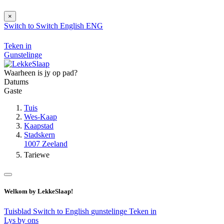
×
Switch to
Switch
English
ENG
Teken in
Gunstelinge
Waarheen is jy op pad?
Datums
Gaste
Tuis
Wes-Kaap
Kaapstad
Stadskern
1007 Zeeland
Tariewe
Welkom by LekkeSlaap!
Tuisblad
Switch to English
gunstelinge
Teken in
Lys by ons