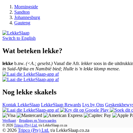
Morningside
Sandton
Johannesburg
Gauteng
Switch to
English
Wat beteken lekke?
lekke
b.nw.
(<A.; geselst.)
Vanaf die Afr.
lekker
soos in die uitdrukkin
in Suid-Afrika en Namibië bied; Hulle is 'n lekke klomp mense.
Nog lekke skakels
Kontak LekkeSlaap
LekkeSlaap Rewards
Lys by Ons
Geskenkbewy
Werfkaart
·
Bepalings en Voorwaardes
© 2026
Tripco (Pty) Ltd.
t/a
LekkeSlaap.co.za
© 2026
Tripco (Pty) Ltd.
t/a LekkeSlaap.co.za