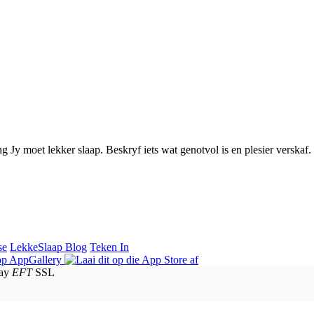
g Jy moet lekker slaap. Beskryf iets wat genotvol is en plesier verskaf.
se
LekkeSlaap Blog
Teken In
EFT
SSL