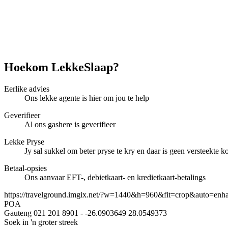
Hoekom LekkeSlaap?
Eerlike advies
Ons lekke agente is hier om jou te help
Geverifieer
Al ons gashere is geverifieer
Lekke Pryse
Jy sal sukkel om beter pryse te kry en daar is geen versteekte ko
Betaal-opsies
Ons aanvaar EFT-, debietkaart- en kredietkaart-betalings
https://travelground.imgix.net/?w=1440&h=960&fit=crop&auto=enh
POA
Gauteng
021 201 8901
-
-26.0903649
28.0549373
Soek in 'n groter streek