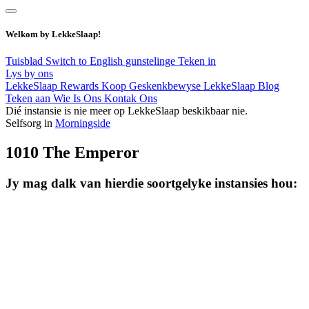
Welkom by LekkeSlaap!
Tuisblad
Switch to English
gunstelinge
Teken in
Lys by ons
LekkeSlaap Rewards
Koop Geskenkbewyse
LekkeSlaap Blog
Teken aan
Wie Is Ons
Kontak Ons
Dié instansie is nie meer op LekkeSlaap beskikbaar nie.
Selfsorg in
Morningside
1010 The Emperor
Jy mag dalk van hierdie soortgelyke instansies hou: