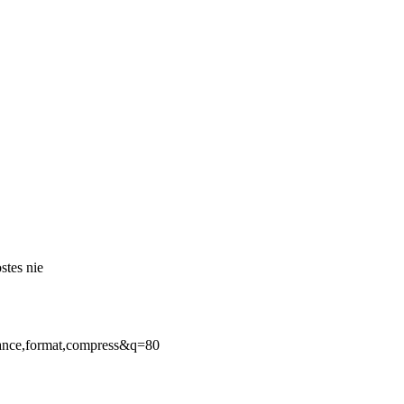
stes nie
ance,format,compress&q=80