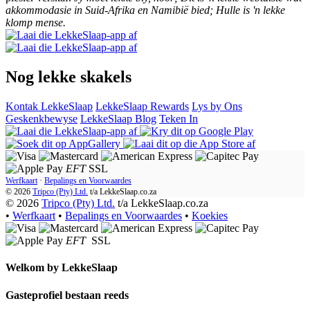
akkommodasie in Suid-Afrika en Namibië bied; Hulle is 'n lekke
klomp mense.
Nog lekke skakels
Kontak LekkeSlaap
LekkeSlaap Rewards
Lys by Ons
Geskenkbewyse
LekkeSlaap Blog
Teken In
EFT
SSL
Werfkaart
·
Bepalings en Voorwaardes
© 2026
Tripco (Pty) Ltd.
t/a
LekkeSlaap.co.za
© 2026
Tripco (Pty) Ltd.
t/a LekkeSlaap.co.za
•
Werfkaart
•
Bepalings en Voorwaardes
•
Koekies
EFT
SSL
Welkom by
LekkeSlaap
Gasteprofiel bestaan ​​reeds