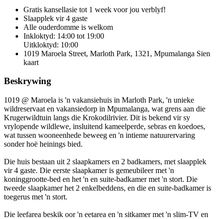
Gratis kansellasie
tot 1 week voor jou verblyf!
Slaapplek vir 4 gaste
Alle ouderdomme is welkom
Inkloktyd: 14:00 tot 19:00
Uitkloktyd: 10:00
1019 Maroela Street, Marloth Park, 1321, Mpumalanga
Sien
kaart
Beskrywing
1019 @ Maroela is 'n vakansiehuis in Marloth Park, 'n unieke
wildreservaat en vakansiedorp in Mpumalanga, wat grens aan die
Krugerwildtuin langs die Krokodilrivier. Dit is bekend vir sy
vrylopende wildlewe, insluitend kameelperde, sebras en koedoes,
wat tussen wooneenhede beweeg en 'n intieme natuurervaring
sonder hoë heinings bied.
Die huis bestaan uit 2 slaapkamers en 2 badkamers, met slaapplek
vir 4 gaste. Die eerste slaapkamer is gemeubileer met 'n
koninggrootte-bed en het 'n en suite-badkamer met 'n stort. Die
tweede slaapkamer het 2 enkelbeddens, en die en suite-badkamer is
toegerus met 'n stort.
Die leefarea beskik oor 'n eetarea en 'n sitkamer met 'n slim-TV en