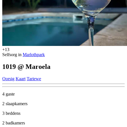
+13
Selfsorg in
Marlothpark
1019 @ Maroela
Oorsig
Kaart
Tariewe
4 gaste
2 slaapkamers
3 beddens
2 badkamers