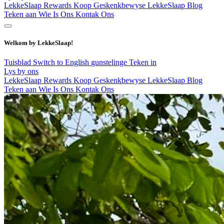
LekkeSlaap Rewards
Koop Geskenkbewyse
LekkeSlaap Blog
Teken aan
Wie Is Ons
Kontak Ons
Welkom by LekkeSlaap!
Tuisblad
Switch to English
gunstelinge
Teken in
Lys by ons
LekkeSlaap Rewards
Koop Geskenkbewyse
LekkeSlaap Blog
Teken aan
Wie Is Ons
Kontak Ons