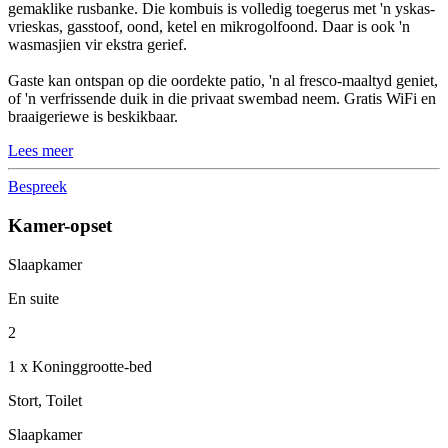
gemaklike rusbanke. Die kombuis is volledig toegerus met 'n yskas-
vrieskas, gasstoof, oond, ketel en mikrogolfoond. Daar is ook 'n
wasmasjien vir ekstra gerief.
Gaste kan ontspan op die oordekte patio, 'n al fresco-maaltyd geniet,
of 'n verfrissende duik in die privaat swembad neem. Gratis WiFi en
braaigeriewe is beskikbaar.
Lees meer
Bespreek
Kamer-opset
Slaapkamer
En suite
2
1 x Koninggrootte-bed
Stort, Toilet
Slaapkamer