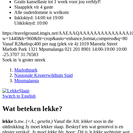
Gratis kansellasie
tot 1 week voor jou verblyf!
Slaapplek vir 4 gaste
Alle ouderdomme is welkom
Inkloktyd: 14:00 tot 19:00
Uitkloktyd: 10:00
https://travelground.imgix.net/AAEAAQAAAAAAAAAAAAAA10cd
w=1440&h=960&fit=crop&auto=enhance,format,compress&q=80
Vanaf R2&nbsp;400 per nag (plek vir 4)
1019 Maroela Street
Marloth Park
1321
Mpumalanga
021 201 8901
14:00-19:00
10:00
-25.3707
31.76583
Soek in 'n groter streek
Marlothpark
Nasionale Krugerwildtuin Suid
Mpumalanga
Switch to
English
Wat beteken lekke?
lekke
b.nw.
(<A.; geselst.)
Vanaf die Afr.
lekker
soos in die
uitdrukking Jy moet lekker slaap. Beskryf iets wat genotvol is en
plesier verskaf.
Jy moet lekke bly, hoor; Dit is 'n lekke webtuiste wat