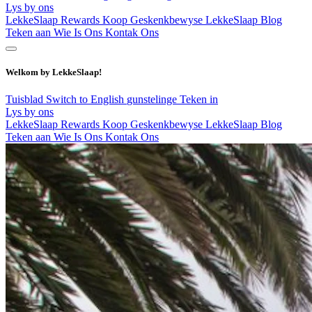
Lys by ons
LekkeSlaap Rewards
Koop Geskenkbewyse
LekkeSlaap Blog
Teken aan
Wie Is Ons
Kontak Ons
Welkom by LekkeSlaap!
Tuisblad
Switch to English
gunstelinge
Teken in
Lys by ons
LekkeSlaap Rewards
Koop Geskenkbewyse
LekkeSlaap Blog
Teken aan
Wie Is Ons
Kontak Ons