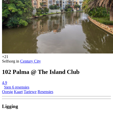
+21
Selfsorg in
Century City
102 Palma @ The Island Club
4.9
Sien 6 resensies
Oorsig
Kaart
Tariewe
Resensies
Ligging