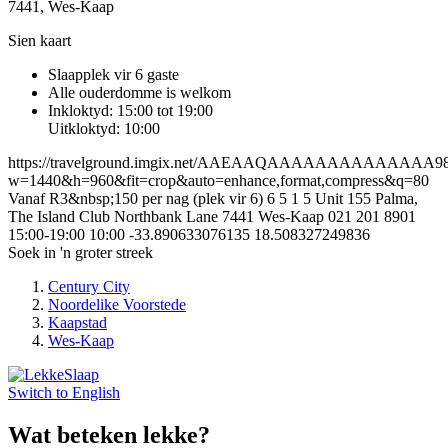
7441, Wes-Kaap
Sien kaart
Slaapplek vir 6 gaste
Alle ouderdomme is welkom
Inkloktyd: 15:00 tot 19:00
Uitkloktyd: 10:00
https://travelground.imgix.net/AAEAAQAAAAAAAAAAAAAA98e7
w=1440&h=960&fit=crop&auto=enhance,format,compress&q=80
Vanaf R3&nbsp;150 per nag (plek vir 6)
6
5
1
5
Unit 155 Palma,
The Island Club
Northbank Lane
7441
Wes-Kaap
021 201 8901
15:00-19:00
10:00
-33.890633076135
18.508327249836
Soek in 'n groter streek
Century City
Noordelike Voorstede
Kaapstad
Wes-Kaap
Switch to
English
Wat beteken lekke?