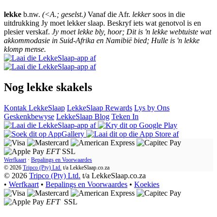
lekke
b.nw.
(<A.; geselst.)
Vanaf die Afr.
lekker
soos in die
uitdrukking Jy moet lekker slaap. Beskryf iets wat genotvol is en
plesier verskaf.
Jy moet lekke bly, hoor; Dit is 'n lekke webtuiste wat
akkommodasie in Suid-Afrika en Namibië bied; Hulle is 'n lekke
klomp mense.
Nog lekke skakels
Kontak LekkeSlaap
LekkeSlaap Rewards
Lys by Ons
Geskenkbewyse
LekkeSlaap Blog
Teken In
EFT
SSL
Werfkaart
·
Bepalings en Voorwaardes
© 2026
Tripco (Pty) Ltd.
t/a
LekkeSlaap.co.za
© 2026
Tripco (Pty) Ltd.
t/a LekkeSlaap.co.za
•
Werfkaart
•
Bepalings en Voorwaardes
•
Koekies
EFT
SSL