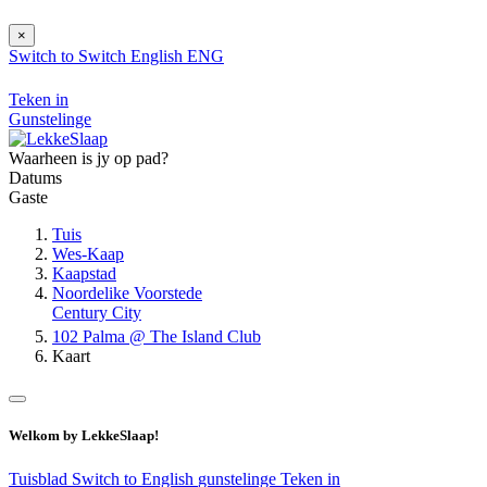
×
Switch to
Switch
English
ENG
Teken in
Gunstelinge
Waarheen is jy op pad?
Datums
Gaste
Tuis
Wes-Kaap
Kaapstad
Noordelike Voorstede
Century City
102 Palma @ The Island Club
Kaart
Welkom by LekkeSlaap!
Tuisblad
Switch to English
gunstelinge
Teken in