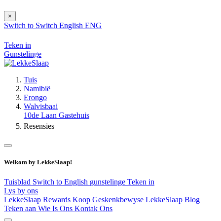
×
Switch to
Switch
English
ENG
Teken in
Gunstelinge
Tuis
Namibië
Erongo
Walvisbaai
10de Laan Gastehuis
Resensies
Welkom by LekkeSlaap!
Tuisblad
Switch to English
gunstelinge
Teken in
Lys by ons
LekkeSlaap Rewards
Koop Geskenkbewyse
LekkeSlaap Blog
Teken aan
Wie Is Ons
Kontak Ons