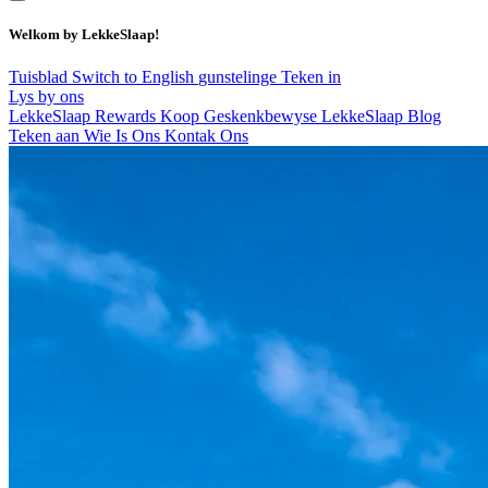
Welkom by LekkeSlaap!
Tuisblad
Switch to English
gunstelinge
Teken in
Lys by ons
LekkeSlaap Rewards
Koop Geskenkbewyse
LekkeSlaap Blog
Teken aan
Wie Is Ons
Kontak Ons