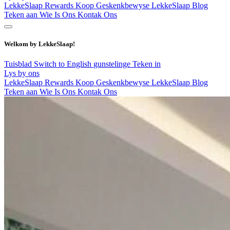
LekkeSlaap Rewards
Koop Geskenkbewyse
LekkeSlaap Blog
Teken aan
Wie Is Ons
Kontak Ons
Welkom by LekkeSlaap!
Tuisblad
Switch to English
gunstelinge
Teken in
Lys by ons
LekkeSlaap Rewards
Koop Geskenkbewyse
LekkeSlaap Blog
Teken aan
Wie Is Ons
Kontak Ons