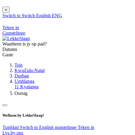
×
Switch to
Switch
English
ENG
Teken in
Gunstelinge
Waarheen is jy op pad?
Datums
Gaste
Tuis
KwaZulu-Natal
Durban
Umhlanga
11 Kyalanga
Oorsig
Welkom by LekkeSlaap!
Tuisblad
Switch to English
gunstelinge
Teken in
Lys by ons