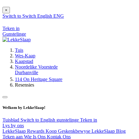
×
Switch to
Switch
English
ENG
Teken in
Gunstelinge
Tuis
Wes-Kaap
Kaapstad
Noordelike Voorstede
Durbanville
114 On Heritage Square
Resensies
Welkom by LekkeSlaap!
Tuisblad
Switch to English
gunstelinge
Teken in
Lys by ons
LekkeSlaap Rewards
Koop Geskenkbewyse
LekkeSlaap Blog
Teken aan
Wie Is Ons
Kontak Ons