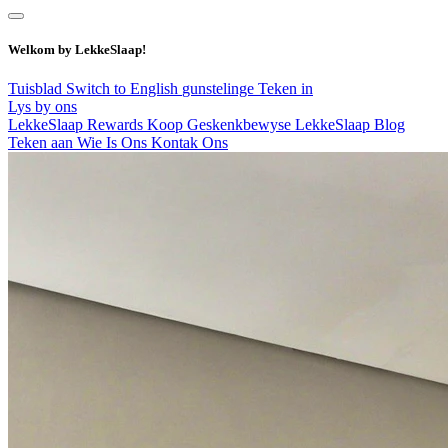
Welkom by LekkeSlaap!
Tuisblad
Switch to English
gunstelinge
Teken in
Lys by ons
LekkeSlaap Rewards
Koop Geskenkbewyse
LekkeSlaap Blog
Teken aan
Wie Is Ons
Kontak Ons