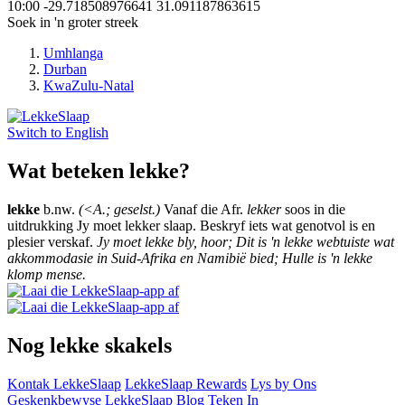
10:00
-29.718508976641
31.091187863615
Soek in 'n groter streek
Umhlanga
Durban
KwaZulu-Natal
Switch to
English
Wat beteken lekke?
lekke
b.nw.
(<A.; geselst.)
Vanaf die Afr.
lekker
soos in die
uitdrukking Jy moet lekker slaap. Beskryf iets wat genotvol is en
plesier verskaf.
Jy moet lekke bly, hoor; Dit is 'n lekke webtuiste wat
akkommodasie in Suid-Afrika en Namibië bied; Hulle is 'n lekke
klomp mense.
Nog lekke skakels
Kontak LekkeSlaap
LekkeSlaap Rewards
Lys by Ons
Geskenkbewyse
LekkeSlaap Blog
Teken In