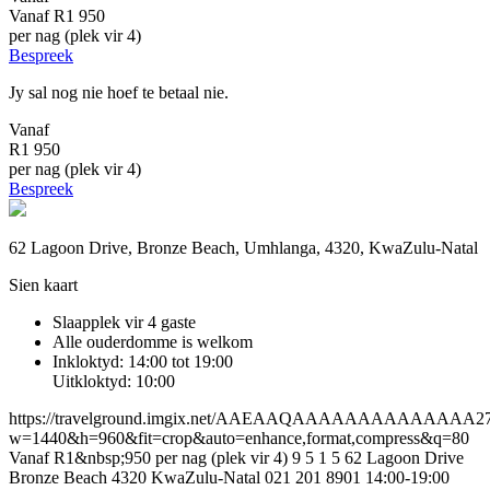
Vanaf
R1 950
per nag (plek vir 4)
Bespreek
Jy sal nog nie hoef te betaal nie.
Vanaf
R1 950
per nag (plek vir 4)
Bespreek
62 Lagoon Drive, Bronze Beach, Umhlanga, 4320, KwaZulu-Natal
Sien kaart
Slaapplek vir 4 gaste
Alle ouderdomme is welkom
Inkloktyd: 14:00 tot 19:00
Uitkloktyd: 10:00
https://travelground.imgix.net/AAEAAQAAAAAAAAAAAAAA27a7
w=1440&h=960&fit=crop&auto=enhance,format,compress&q=80
Vanaf R1&nbsp;950 per nag (plek vir 4)
9
5
1
5
62 Lagoon Drive
Bronze Beach
4320
KwaZulu-Natal
021 201 8901
14:00-19:00