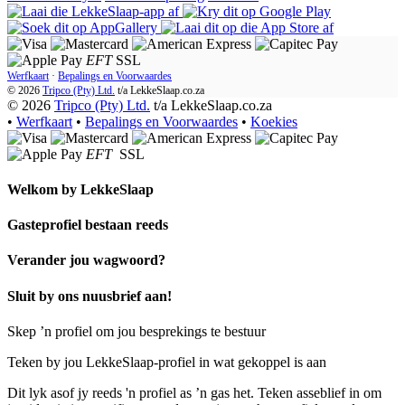
EFT
SSL
Werfkaart
·
Bepalings en Voorwaardes
© 2026
Tripco (Pty) Ltd.
t/a
LekkeSlaap.co.za
© 2026
Tripco (Pty) Ltd.
t/a LekkeSlaap.co.za
•
Werfkaart
•
Bepalings en Voorwaardes
•
Koekies
EFT
SSL
Welkom by
LekkeSlaap
Gasteprofiel bestaan ​​reeds
Verander jou wagwoord?
Sluit by ons nuusbrief aan!
Skep ’n profiel om jou besprekings te bestuur
Teken by jou LekkeSlaap-profiel in wat gekoppel is aan
Dit lyk asof jy reeds 'n profiel as ’n gas het. Teken asseblief in om