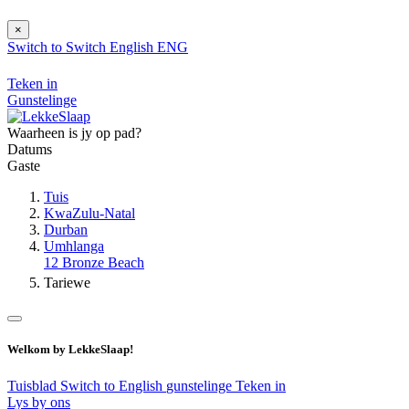
×
Switch to
Switch
English
ENG
Teken in
Gunstelinge
Waarheen is jy op pad?
Datums
Gaste
Tuis
KwaZulu-Natal
Durban
Umhlanga
12 Bronze Beach
Tariewe
Welkom by LekkeSlaap!
Tuisblad
Switch to English
gunstelinge
Teken in
Lys by ons