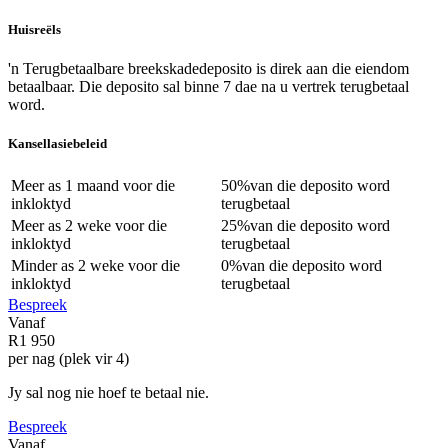
Huisreëls
'n Terugbetaalbare breekskadedeposito is direk aan die eiendom
betaalbaar. Die deposito sal binne 7 dae na u vertrek terugbetaal
word.
Kansellasiebeleid
Meer as
1 maand
voor die
50%
van die deposito word
inkloktyd
terugbetaal
Meer as
2 weke
voor die
25%
van die deposito word
inkloktyd
terugbetaal
Minder as
2 weke
voor die
0%
van die deposito word
inkloktyd
terugbetaal
Bespreek
Vanaf
R1 950
per nag (plek vir 4)
Jy sal nog nie hoef te betaal nie.
Bespreek
Vanaf