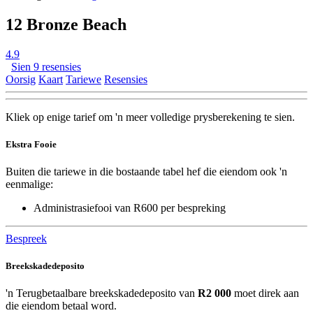
12 Bronze Beach
4.9
Sien 9 resensies
Oorsig
Kaart
Tariewe
Resensies
Kliek op enige tarief om 'n meer volledige prysberekening te sien.
Ekstra Fooie
Buiten die tariewe in die bostaande tabel hef die eiendom ook 'n
eenmalige:
Administrasiefooi van R600 per bespreking
Bespreek
Breekskadedeposito
'n Terugbetaalbare breekskadedeposito van
R2 000
moet direk aan
die eiendom betaal word.