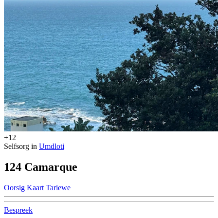
+12
Selfsorg in
Umdloti
124 Camarque
Oorsig
Kaart
Tariewe
Bespreek