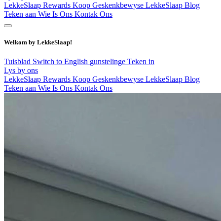
LekkeSlaap Rewards
Koop Geskenkbewyse
LekkeSlaap Blog
Teken aan
Wie Is Ons
Kontak Ons
Welkom by LekkeSlaap!
Tuisblad
Switch to English
gunstelinge
Teken in
Lys by ons
LekkeSlaap Rewards
Koop Geskenkbewyse
LekkeSlaap Blog
Teken aan
Wie Is Ons
Kontak Ons