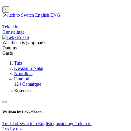
×
Switch to
Switch
English
ENG
Teken in
Gunstelinge
Waarheen is jy op pad?
Datums
Gaste
Tuis
KwaZulu-Natal
Noordkus
Umdloti
124 Camarque
Resensies
Welkom by LekkeSlaap!
Tuisblad
Switch to English
gunstelinge
Teken in
Lys by ons