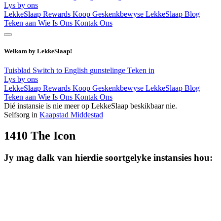
Lys by ons
LekkeSlaap Rewards
Koop Geskenkbewyse
LekkeSlaap Blog
Teken aan
Wie Is Ons
Kontak Ons
Welkom by LekkeSlaap!
Tuisblad
Switch to English
gunstelinge
Teken in
Lys by ons
LekkeSlaap Rewards
Koop Geskenkbewyse
LekkeSlaap Blog
Teken aan
Wie Is Ons
Kontak Ons
Dié instansie is nie meer op LekkeSlaap beskikbaar nie.
Selfsorg in
Kaapstad Middestad
1410 The Icon
Jy mag dalk van hierdie soortgelyke instansies hou: