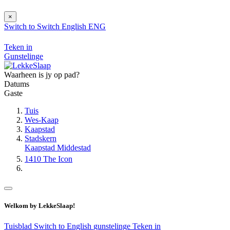
×
Switch to
Switch
English
ENG
Teken in
Gunstelinge
Waarheen is jy op pad?
Datums
Gaste
Tuis
Wes-Kaap
Kaapstad
Stadskern
Kaapstad Middestad
1410 The Icon
Welkom by LekkeSlaap!
Tuisblad
Switch to English
gunstelinge
Teken in