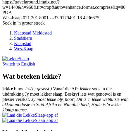
https://travelground.imgix.net/?
w=1440&h=960&fit=crop&auto=enhance,format,compress&q=80
POA
Wes-Kaap
021 201 8901
-
-33.9179491
18.4236675
Soek in 'n groter streek
Kaapstad Middestad
Stadskern
Kaapstad
Wes-Kaap
Switch to
English
Wat beteken lekke?
lekke
b.nw.
(<A.; geselst.)
Vanaf die Afr.
lekker
soos in die
uitdrukking Jy moet lekker slaap. Beskryf iets wat genotvol is en
plesier verskaf.
Jy moet lekke bly, hoor; Dit is 'n lekke webtuiste wat
akkommodasie in Suid-Afrika en Namibië bied; Hulle is 'n lekke
klomp mense.