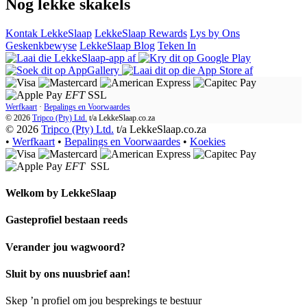
Nog lekke skakels
Kontak LekkeSlaap
LekkeSlaap Rewards
Lys by Ons
Geskenkbewyse
LekkeSlaap Blog
Teken In
EFT
SSL
Werfkaart
·
Bepalings en Voorwaardes
© 2026
Tripco (Pty) Ltd.
t/a
LekkeSlaap.co.za
© 2026
Tripco (Pty) Ltd.
t/a LekkeSlaap.co.za
•
Werfkaart
•
Bepalings en Voorwaardes
•
Koekies
EFT
SSL
Welkom by
LekkeSlaap
Gasteprofiel bestaan ​​reeds
Verander jou wagwoord?
Sluit by ons nuusbrief aan!
Skep ’n profiel om jou besprekings te bestuur