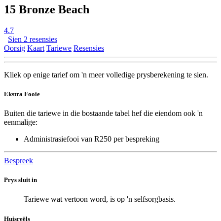
15 Bronze Beach
4.7
Sien 2 resensies
Oorsig
Kaart
Tariewe
Resensies
Kliek op enige tarief om 'n meer volledige prysberekening te sien.
Ekstra Fooie
Buiten die tariewe in die bostaande tabel hef die eiendom ook 'n
eenmalige:
Administrasiefooi van R250 per bespreking
Bespreek
Prys sluit in
Tariewe wat vertoon word, is op 'n selfsorgbasis.
Huisreëls