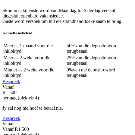
Skoonmaakdienste word van Maandag tot Saterdag verskaf,
uitgesluit openbare vakansiedae.
Gaste word versoek om hul eie strandhanddoeke saam te bring.
Kansellasiebeleid
Meer as
1 maand
voor die
50%
van die deposito word
inkloktyd
terugbetaal
Meer as
2 weke
voor die
25%
van die deposito word
inkloktyd
terugbetaal
Minder as
2 weke
voor die
0%
van die deposito word
inkloktyd
terugbetaal
Bespreek
Vanaf
R1 500
per nag (plek vir 4)
Jy sal nog nie hoef te betaal nie.
Bespreek
Vanaf
Vanaf
R1 500
per nag (plek vir 4)