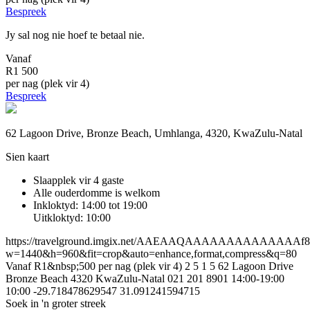
Bespreek
Jy sal nog nie hoef te betaal nie.
Vanaf
R1 500
per nag (plek vir 4)
Bespreek
62 Lagoon Drive, Bronze Beach, Umhlanga, 4320, KwaZulu-Natal
Sien kaart
Slaapplek vir 4 gaste
Alle ouderdomme is welkom
Inkloktyd: 14:00 tot 19:00
Uitkloktyd: 10:00
https://travelground.imgix.net/AAEAAQAAAAAAAAAAAAAAf8e5
w=1440&h=960&fit=crop&auto=enhance,format,compress&q=80
Vanaf R1&nbsp;500 per nag (plek vir 4)
2
5
1
5
62 Lagoon Drive
Bronze Beach
4320
KwaZulu-Natal
021 201 8901
14:00-19:00
10:00
-29.718478629547
31.091241594715
Soek in 'n groter streek