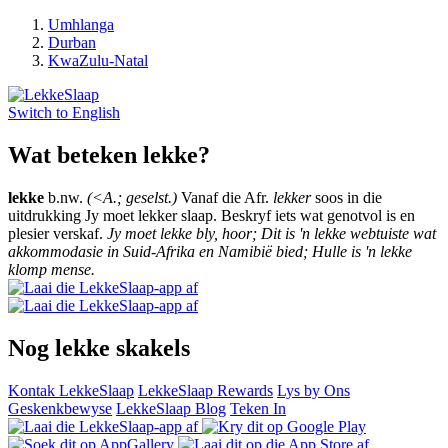
Umhlanga
Durban
KwaZulu-Natal
Switch to
English
Wat beteken lekke?
lekke
b.nw.
(<A.; geselst.)
Vanaf die Afr.
lekker
soos in die
uitdrukking Jy moet lekker slaap. Beskryf iets wat genotvol is en
plesier verskaf.
Jy moet lekke bly, hoor; Dit is 'n lekke webtuiste wat
akkommodasie in Suid-Afrika en Namibië bied; Hulle is 'n lekke
klomp mense.
Nog lekke skakels
Kontak LekkeSlaap
LekkeSlaap Rewards
Lys by Ons
Geskenkbewyse
LekkeSlaap Blog
Teken In