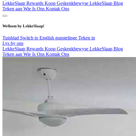
LekkeSlaap Rewards
Koop Geskenkbewyse
LekkeSlaap Blog
Teken aan
Wie Is Ons
Kontak Ons
Welkom by LekkeSlaap!
Tuisblad
Switch to English
gunstelinge
Teken in
Lys by ons
LekkeSlaap Rewards
Koop Geskenkbewyse
LekkeSlaap Blog
Teken aan
Wie Is Ons
Kontak Ons