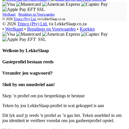
EFT
SSL
Werfkaart
·
Bepalings en Voorwaardes
© 2026
Tripco (Pty) Ltd.
t/a
LekkeSlaap.co.za
© 2026
Tripco (Pty) Ltd.
t/a LekkeSlaap.co.za
•
Werfkaart
•
Bepalings en Voorwaardes
•
Koekies
EFT
SSL
Welkom by
LekkeSlaap
Gasteprofiel bestaan ​​reeds
Verander jou wagwoord?
Sluit by ons nuusbrief aan!
Skep ’n profiel om jou besprekings te bestuur
Teken by jou LekkeSlaap-profiel in wat gekoppel is aan
Dit lyk asof jy reeds 'n profiel as ’n gas het. Teken asseblief in om
jou identiteit te verifieer voordat ons jou gasheerprofiel opstel.