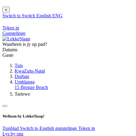
×
Switch to
Switch
English
ENG
Teken in
Gunstelinge
Waarheen is jy op pad?
Datums
Gaste
Tuis
KwaZulu-Natal
Durban
Umhlanga
15 Bronze Beach
Tariewe
Welkom by LekkeSlaap!
Tuisblad
Switch to English
gunstelinge
Teken in
Lys by ons