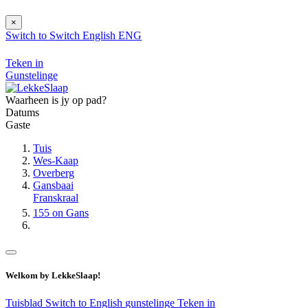
×
Switch to
Switch
English
ENG
Teken in
Gunstelinge
Waarheen is jy op pad?
Datums
Gaste
Tuis
Wes-Kaap
Overberg
Gansbaai
Franskraal
155 on Gans
Welkom by LekkeSlaap!
Tuisblad
Switch to English
gunstelinge
Teken in