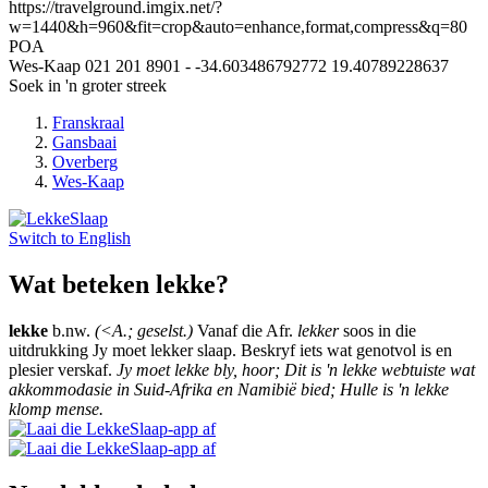
https://travelground.imgix.net/?
w=1440&h=960&fit=crop&auto=enhance,format,compress&q=80
POA
Wes-Kaap
021 201 8901
-
-34.603486792772
19.40789228637
Soek in 'n groter streek
Franskraal
Gansbaai
Overberg
Wes-Kaap
Switch to
English
Wat beteken lekke?
lekke
b.nw.
(<A.; geselst.)
Vanaf die Afr.
lekker
soos in die
uitdrukking Jy moet lekker slaap. Beskryf iets wat genotvol is en
plesier verskaf.
Jy moet lekke bly, hoor; Dit is 'n lekke webtuiste wat
akkommodasie in Suid-Afrika en Namibië bied; Hulle is 'n lekke
klomp mense.