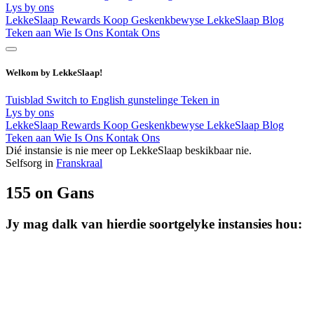
Lys by ons
LekkeSlaap Rewards
Koop Geskenkbewyse
LekkeSlaap Blog
Teken aan
Wie Is Ons
Kontak Ons
Welkom by LekkeSlaap!
Tuisblad
Switch to English
gunstelinge
Teken in
Lys by ons
LekkeSlaap Rewards
Koop Geskenkbewyse
LekkeSlaap Blog
Teken aan
Wie Is Ons
Kontak Ons
Dié instansie is nie meer op LekkeSlaap beskikbaar nie.
Selfsorg in
Franskraal
155 on Gans
Jy mag dalk van hierdie soortgelyke instansies hou: