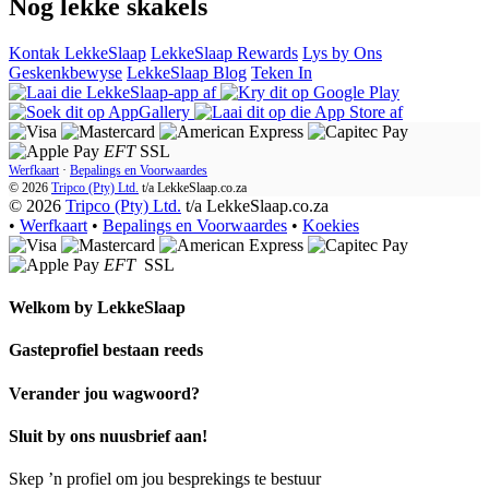
Nog lekke skakels
Kontak LekkeSlaap
LekkeSlaap Rewards
Lys by Ons
Geskenkbewyse
LekkeSlaap Blog
Teken In
EFT
SSL
Werfkaart
·
Bepalings en Voorwaardes
© 2026
Tripco (Pty) Ltd.
t/a
LekkeSlaap.co.za
© 2026
Tripco (Pty) Ltd.
t/a LekkeSlaap.co.za
•
Werfkaart
•
Bepalings en Voorwaardes
•
Koekies
EFT
SSL
Welkom by
LekkeSlaap
Gasteprofiel bestaan ​​reeds
Verander jou wagwoord?
Sluit by ons nuusbrief aan!
Skep ’n profiel om jou besprekings te bestuur