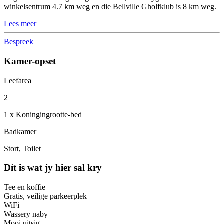
winkelsentrum 4.7 km weg en die Bellville Gholfklub is 8 km weg.
Lees meer
Bespreek
Kamer-opset
Leefarea
2
1 x Koningingrootte-bed
Badkamer
Stort, Toilet
Dít is wat jy hier sal kry
Tee en koffie
Gratis, veilige parkeerplek
WiFi
Wassery naby
Mooi uitsig