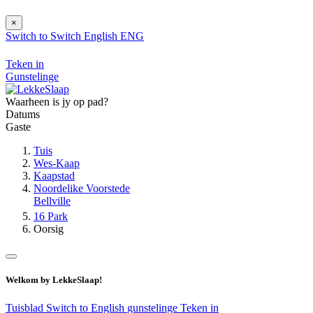
×
Switch to
Switch
English
ENG
Teken in
Gunstelinge
Waarheen is jy op pad?
Datums
Gaste
Tuis
Wes-Kaap
Kaapstad
Noordelike Voorstede
Bellville
16 Park
Oorsig
Welkom by LekkeSlaap!
Tuisblad
Switch to English
gunstelinge
Teken in