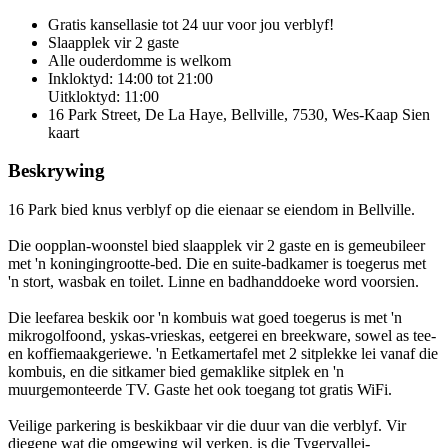
Gratis kansellasie
tot 24 uur voor jou verblyf!
Slaapplek vir 2 gaste
Alle ouderdomme is welkom
Inkloktyd: 14:00 tot 21:00
Uitkloktyd: 11:00
16 Park Street, De La Haye, Bellville, 7530, Wes-Kaap
Sien
kaart
Beskrywing
16 Park bied knus verblyf op die eienaar se eiendom in Bellville.
Die oopplan-woonstel bied slaapplek vir 2 gaste en is gemeubileer
met 'n koningingrootte-bed. Die en suite-badkamer is toegerus met
'n stort, wasbak en toilet. Linne en badhanddoeke word voorsien.
Die leefarea beskik oor 'n kombuis wat goed toegerus is met 'n
mikrogolfoond, yskas-vrieskas, eetgerei en breekware, sowel as tee-
en koffiemaakgeriewe. 'n Eetkamertafel met 2 sitplekke lei vanaf die
kombuis, en die sitkamer bied gemaklike sitplek en 'n
muurgemonteerde TV. Gaste het ook toegang tot gratis WiFi.
Veilige parkering is beskikbaar vir die duur van die verblyf. Vir
diegene wat die omgewing wil verken, is die Tygervallei-