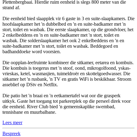
Plettenbergbaai. Hierdie ruim eenheid is slegs 800 meter van die
strand af.
Die eenheid bied slaapplek vir 6 gaste in 3 en suite-slaapkamers. Die
hoofslaapkamer het 'n dubbelbed en 'n en suite-badkamer met 'n
stort, toilet en wasbak. Die eerste slaapkamer, op die grondvloer, het
2 enkelbeddens en 'n en suite-badkamer met 'n stort, toilet en
wasbak. Die solderslaapkamer het ook 2 enkelbeddens en 'n en
suite-badkamer met 'n stort, toilet en wasbak. Beddegoed en
badhanddoeke word voorsien.
Die oopplan-leefruimte kombineer die sitkamer, eetarea en kombuis.
Die kombuis is toegerus met 'n stoof, oond, mikrogolfoond, yskas-
vrieskas, ketel, wasmasjien, tuimeldroër en skottelgoedwasser. Die
sitkamer het 'n rusbank, 'n TV en gratis WiFi is beskikbaar. Stroom
asseblief op DStv en Netflix.
Die patio het 'n braai en 'n eetkamertafel wat oor die grasperk
uitkyk. Gaste het toegang tot parkeerplek op die perseel direk voor
die eenheid. River Club bied 'n gemeenskaplike swembad,
tennisbane en muurbalbane.
Lees meer
Bespreek