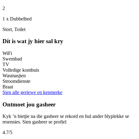
2
1 x Dubbelbed
Stort, Toilet
Dít is wat jy hier sal kry
WiFi
Swembad
TV
Volledige kombuis
Wasmasjien
Stroomdienste
Braai
Sien alle geriewe en kenmerke
Ontmoet jou gasheer
Kyk ’n bietjie na die gasheer se rekord en hul ander blyplekke se
resensies.
Sien gasheer se profiel
4.7
/5