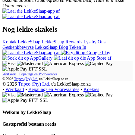
akkommodasie in Suid-Afrika en Namibië bied; Hulle is 'n lekke
klomp mense.
Nog lekke skakels
Kontak LekkeSlaap
LekkeSlaap Rewards
Lys by Ons
Geskenkbewyse
LekkeSlaap Blog
Teken In
EFT
SSL
Werfkaart
·
Bepalings en Voorwaardes
© 2026
Tripco (Pty) Ltd.
t/a
LekkeSlaap.co.za
© 2026
Tripco (Pty) Ltd.
t/a LekkeSlaap.co.za
•
Werfkaart
•
Bepalings en Voorwaardes
•
Koekies
EFT
SSL
Welkom by
LekkeSlaap
Gasteprofiel bestaan ​​reeds