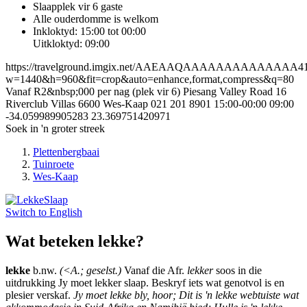
Slaapplek vir 6 gaste
Alle ouderdomme is welkom
Inkloktyd: 15:00 tot 00:00
Uitkloktyd: 09:00
https://travelground.imgix.net/AAEAAQAAAAAAAAAAAAAA41b9f
w=1440&h=960&fit=crop&auto=enhance,format,compress&q=80
Vanaf R2&nbsp;000 per nag (plek vir 6)
Piesang Valley Road
16
Riverclub Villas
6600
Wes-Kaap
021 201 8901
15:00-00:00
09:00
-34.059989905283
23.369751420971
Soek in 'n groter streek
Plettenbergbaai
Tuinroete
Wes-Kaap
Switch to
English
Wat beteken lekke?
lekke
b.nw.
(<A.; geselst.)
Vanaf die Afr.
lekker
soos in die
uitdrukking Jy moet lekker slaap. Beskryf iets wat genotvol is en
plesier verskaf.
Jy moet lekke bly, hoor; Dit is 'n lekke webtuiste wat