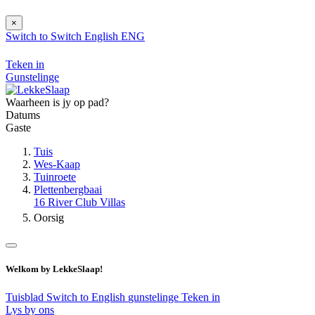
×
Switch to
Switch
English
ENG
Teken in
Gunstelinge
Waarheen is jy op pad?
Datums
Gaste
Tuis
Wes-Kaap
Tuinroete
Plettenbergbaai
16 River Club Villas
Oorsig
Welkom by LekkeSlaap!
Tuisblad
Switch to English
gunstelinge
Teken in
Lys by ons