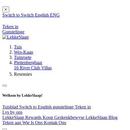
×
Switch to
Switch
English
ENG
Teken in
Gunstelinge
Tuis
Wes-Kaap
Tuinroete
Plettenbergbaai
16 River Club Villas
Resensies
Welkom by LekkeSlaap!
Tuisblad
Switch to English
gunstelinge
Teken in
Lys by ons
LekkeSlaap Rewards
Koop Geskenkbewyse
LekkeSlaap Blog
Teken aan
Wie Is Ons
Kontak Ons