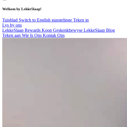
Welkom by LekkeSlaap!
Tuisblad
Switch to English
gunstelinge
Teken in
Lys by ons
LekkeSlaap Rewards
Koop Geskenkbewyse
LekkeSlaap Blog
Teken aan
Wie Is Ons
Kontak Ons