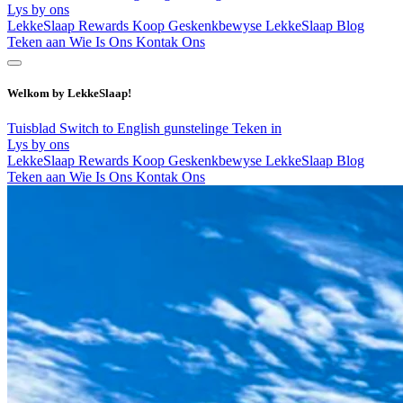
Lys by ons
LekkeSlaap Rewards
Koop Geskenkbewyse
LekkeSlaap Blog
Teken aan
Wie Is Ons
Kontak Ons
Welkom by LekkeSlaap!
Tuisblad
Switch to English
gunstelinge
Teken in
Lys by ons
LekkeSlaap Rewards
Koop Geskenkbewyse
LekkeSlaap Blog
Teken aan
Wie Is Ons
Kontak Ons