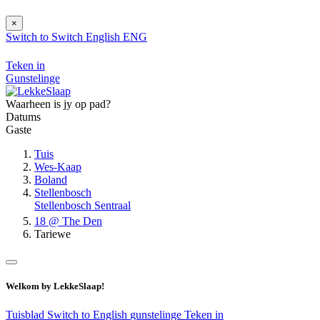
×
Switch to
Switch
English
ENG
Teken in
Gunstelinge
Waarheen is jy op pad?
Datums
Gaste
Tuis
Wes-Kaap
Boland
Stellenbosch
Stellenbosch Sentraal
18 @ The Den
Tariewe
Welkom by LekkeSlaap!
Tuisblad
Switch to English
gunstelinge
Teken in