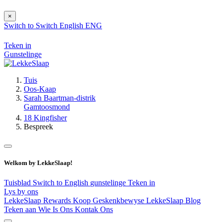
×
Switch to
Switch
English
ENG
Teken in
Gunstelinge
Tuis
Oos-Kaap
Sarah Baartman-distrik
Gamtoosmond
18 Kingfisher
Bespreek
Welkom by LekkeSlaap!
Tuisblad
Switch to English
gunstelinge
Teken in
Lys by ons
LekkeSlaap Rewards
Koop Geskenkbewyse
LekkeSlaap Blog
Teken aan
Wie Is Ons
Kontak Ons