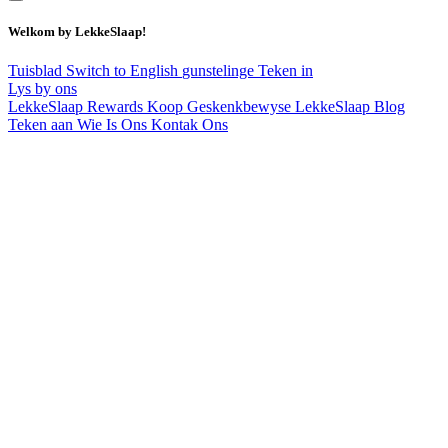
Welkom by LekkeSlaap!
Tuisblad
Switch to English
gunstelinge
Teken in
Lys by ons
LekkeSlaap Rewards
Koop Geskenkbewyse
LekkeSlaap Blog
Teken aan
Wie Is Ons
Kontak Ons