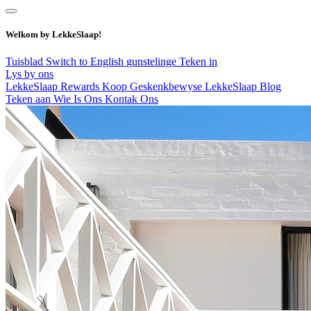
Welkom by LekkeSlaap!
Tuisblad
Switch to English
gunstelinge
Teken in
Lys by ons
LekkeSlaap Rewards
Koop Geskenkbewyse
LekkeSlaap Blog
Teken aan
Wie Is Ons
Kontak Ons