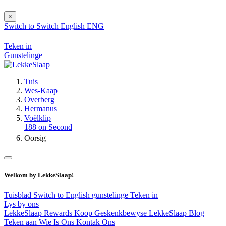
×
Switch to
Switch
English
ENG
Teken in
Gunstelinge
Tuis
Wes-Kaap
Overberg
Hermanus
Voëlklip
188 on Second
Oorsig
Welkom by LekkeSlaap!
Tuisblad
Switch to English
gunstelinge
Teken in
Lys by ons
LekkeSlaap Rewards
Koop Geskenkbewyse
LekkeSlaap Blog
Teken aan
Wie Is Ons
Kontak Ons