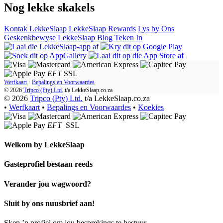
Nog lekke skakels
Kontak LekkeSlaap
LekkeSlaap Rewards
Lys by Ons
Geskenkbewyse
LekkeSlaap Blog
Teken In
EFT
SSL
Werfkaart
·
Bepalings en Voorwaardes
© 2026
Tripco (Pty) Ltd.
t/a
LekkeSlaap.co.za
© 2026
Tripco (Pty) Ltd.
t/a LekkeSlaap.co.za
•
Werfkaart
•
Bepalings en Voorwaardes
•
Koekies
EFT
SSL
Welkom by
LekkeSlaap
Gasteprofiel bestaan ​​reeds
Verander jou wagwoord?
Sluit by ons nuusbrief aan!
Skep ’n profiel om jou besprekings te bestuur