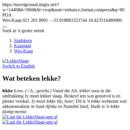
https://travelground.imgix.net/?
w=1440&h=960&fit=crop&auto=enhance,format,compress&q=80
POA
Wes-Kaap
021 201 8901
-
-33.918883323744
18.423516480986
Soek in 'n groter streek
Stadskern
Kaapstad
Wes-Kaap
Switch to
English
Wat beteken lekke?
lekke
b.nw.
(<A.; geselst.)
Vanaf die Afr.
lekker
soos in die
uitdrukking Jy moet lekker slaap. Beskryf iets wat genotvol is en
plesier verskaf.
Jy moet lekke bly, hoor; Dit is 'n lekke webtuiste wat
akkommodasie in Suid-Afrika en Namibië bied; Hulle is 'n lekke
klomp mense.