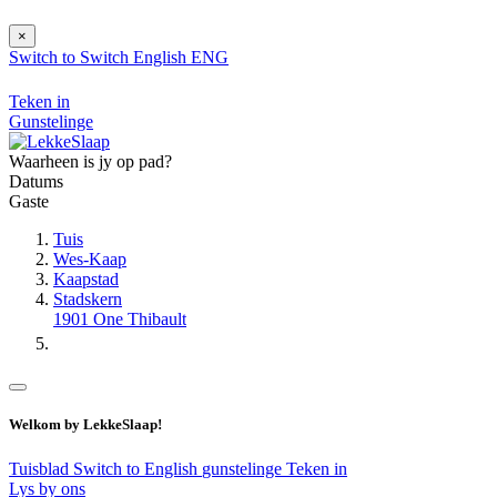
×
Switch to
Switch
English
ENG
Teken in
Gunstelinge
Waarheen is jy op pad?
Datums
Gaste
Tuis
Wes-Kaap
Kaapstad
Stadskern
1901 One Thibault
Welkom by LekkeSlaap!
Tuisblad
Switch to English
gunstelinge
Teken in
Lys by ons