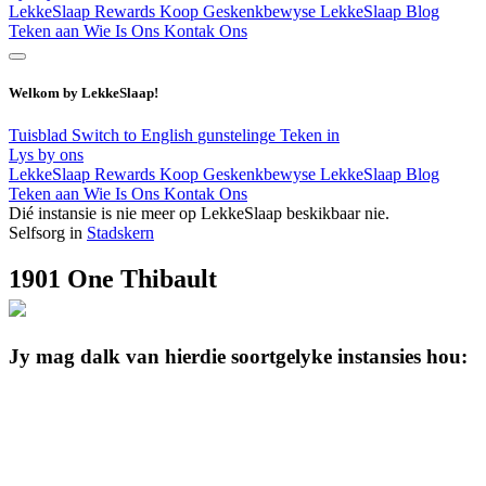
LekkeSlaap Rewards
Koop Geskenkbewyse
LekkeSlaap Blog
Teken aan
Wie Is Ons
Kontak Ons
Welkom by LekkeSlaap!
Tuisblad
Switch to English
gunstelinge
Teken in
Lys by ons
LekkeSlaap Rewards
Koop Geskenkbewyse
LekkeSlaap Blog
Teken aan
Wie Is Ons
Kontak Ons
Dié instansie is nie meer op LekkeSlaap beskikbaar nie.
Selfsorg in
Stadskern
1901 One Thibault
Jy mag dalk van hierdie soortgelyke instansies hou: