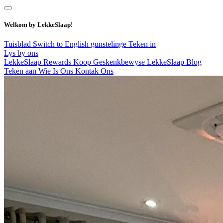
Welkom by LekkeSlaap!
Tuisblad
Switch to English
gunstelinge
Teken in
Lys by ons
LekkeSlaap Rewards
Koop Geskenkbewyse
LekkeSlaap Blog
Teken aan
Wie Is Ons
Kontak Ons