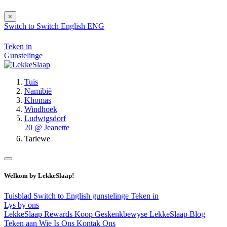
×
Switch to
Switch
English
ENG
Teken in
Gunstelinge
Tuis
Namibië
Khomas
Windhoek
Ludwigsdorf
20 @ Jeanette
Tariewe
Welkom by LekkeSlaap!
Tuisblad
Switch to English
gunstelinge
Teken in
Lys by ons
LekkeSlaap Rewards
Koop Geskenkbewyse
LekkeSlaap Blog
Teken aan
Wie Is Ons
Kontak Ons