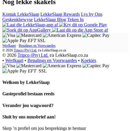
Nog lekke skakels
Kontak LekkeSlaap
LekkeSlaap Rewards
Lys by Ons
Geskenkbewyse
LekkeSlaap Blog
Teken In
EFT
SSL
Werfkaart
·
Bepalings en Voorwaardes
© 2026
Tripco (Pty) Ltd.
t/a
LekkeSlaap.co.za
© 2026
Tripco (Pty) Ltd.
t/a LekkeSlaap.co.za
•
Werfkaart
•
Bepalings en Voorwaardes
•
Koekies
EFT
SSL
Welkom by
LekkeSlaap
Gasteprofiel bestaan ​​reeds
Verander jou wagwoord?
Sluit by ons nuusbrief aan!
Skep ’n profiel om jou besprekings te bestuur