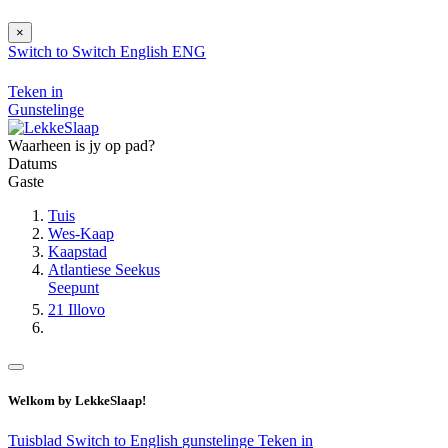
×
Switch to
Switch
English
ENG
Teken in
Gunstelinge
Waarheen is jy op pad?
Datums
Gaste
Tuis
Wes-Kaap
Kaapstad
Atlantiese Seekus
Seepunt
21 Illovo
Welkom by LekkeSlaap!
Tuisblad
Switch to English
gunstelinge
Teken in