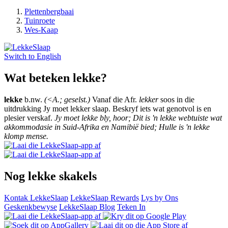
Plettenbergbaai
Tuinroete
Wes-Kaap
Switch to
English
Wat beteken lekke?
lekke
b.nw.
(<A.; geselst.)
Vanaf die Afr.
lekker
soos in die
uitdrukking Jy moet lekker slaap. Beskryf iets wat genotvol is en
plesier verskaf.
Jy moet lekke bly, hoor; Dit is 'n lekke webtuiste wat
akkommodasie in Suid-Afrika en Namibië bied; Hulle is 'n lekke
klomp mense.
Nog lekke skakels
Kontak LekkeSlaap
LekkeSlaap Rewards
Lys by Ons
Geskenkbewyse
LekkeSlaap Blog
Teken In