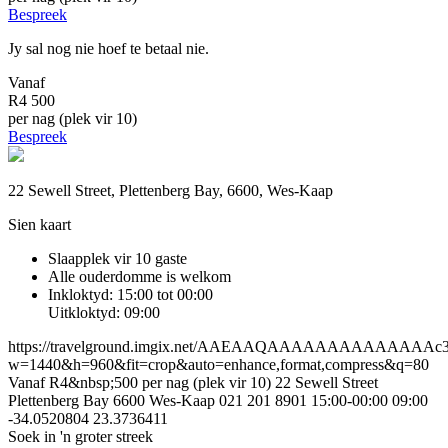
Bespreek
Jy sal nog nie hoef te betaal nie.
Vanaf
R4 500
per nag (plek vir 10)
Bespreek
22 Sewell Street, Plettenberg Bay, 6600, Wes-Kaap
Sien kaart
Slaapplek vir 10 gaste
Alle ouderdomme is welkom
Inkloktyd: 15:00 tot 00:00
Uitkloktyd: 09:00
https://travelground.imgix.net/AAEAAQAAAAAAAAAAAAAAc3a60
w=1440&h=960&fit=crop&auto=enhance,format,compress&q=80
Vanaf R4&nbsp;500 per nag (plek vir 10)
22 Sewell Street
Plettenberg Bay
6600
Wes-Kaap
021 201 8901
15:00-00:00
09:00
-34.0520804
23.3736411
Soek in 'n groter streek