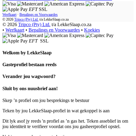
EFT
SSL
Werfkaart
·
Bepalings en Voorwaardes
© 2026
Tripco (Pty) Ltd.
t/a
LekkeSlaap.co.za
© 2026
Tripco (Pty) Ltd.
t/a LekkeSlaap.co.za
•
Werfkaart
•
Bepalings en Voorwaardes
•
Koekies
EFT
SSL
Welkom by
LekkeSlaap
Gasteprofiel bestaan ​​reeds
Verander jou wagwoord?
Sluit by ons nuusbrief aan!
Skep ’n profiel om jou besprekings te bestuur
Teken by jou LekkeSlaap-profiel in wat gekoppel is aan
Dit lyk asof jy reeds 'n profiel as ’n gas het. Teken asseblief in om
jou identiteit te verifieer voordat ons jou gasheerprofiel opstel.