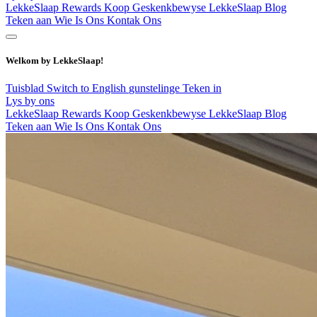
LekkeSlaap Rewards
Koop Geskenkbewyse
LekkeSlaap Blog
Teken aan
Wie Is Ons
Kontak Ons
Welkom by LekkeSlaap!
Tuisblad
Switch to English
gunstelinge
Teken in
Lys by ons
LekkeSlaap Rewards
Koop Geskenkbewyse
LekkeSlaap Blog
Teken aan
Wie Is Ons
Kontak Ons