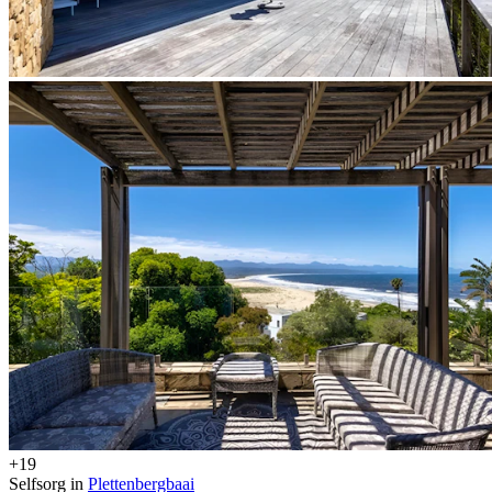
+19
Selfsorg in
Plettenbergbaai