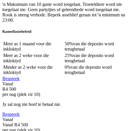
'n Maksimum van 10 gaste word toegelaat. Troeteldiere word nie
toegelaat nie. Geen partytjies of geleenthede word toegelaat nie.
Rook is streng verbode. Beperk asseblief geraas tot 'n minimum na
23:00.
Kansellasiebeleid
Meer as
1 maand
voor die
50%
van die deposito word
inkloktyd
terugbetaal
Meer as
2 weke
voor die
25%
van die deposito word
inkloktyd
terugbetaal
Minder as
2 weke
voor die
0%
van die deposito word
inkloktyd
terugbetaal
Bespreek
Vanaf
R4 500
per nag (plek vir 10)
Jy sal nog nie hoef te betaal nie.
Bespreek
Vanaf
Vanaf
R4 500
per nag (plek vir 10)