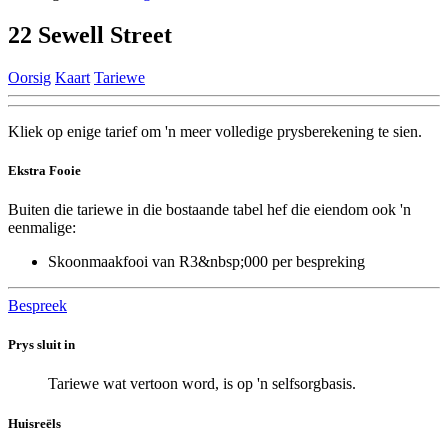
22 Sewell Street
Oorsig
Kaart
Tariewe
Kliek op enige tarief om 'n meer volledige prysberekening te sien.
Ekstra Fooie
Buiten die tariewe in die bostaande tabel hef die eiendom ook 'n
eenmalige:
Skoonmaakfooi van R3&nbsp;000 per bespreking
Bespreek
Prys sluit in
Tariewe wat vertoon word, is op 'n selfsorgbasis.
Huisreëls