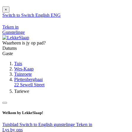
×
Switch to
Switch
English
ENG
Teken in
Gunstelinge
Waarheen is jy op pad?
Datums
Gaste
Tuis
Wes-Kaap
Tuinroete
Plettenbergbaai
22 Sewell Street
Tariewe
Welkom by LekkeSlaap!
Tuisblad
Switch to English
gunstelinge
Teken in
Lys by ons