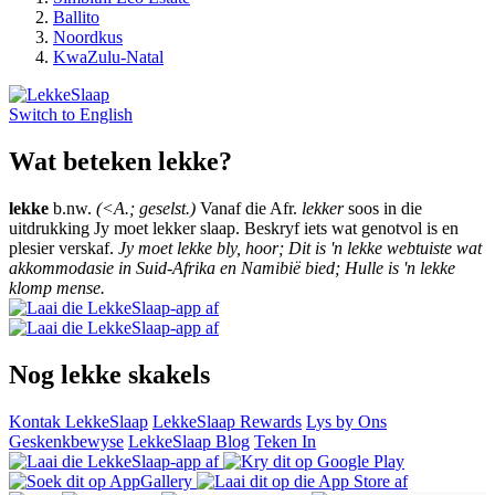
Ballito
Noordkus
KwaZulu-Natal
Switch to
English
Wat beteken lekke?
lekke
b.nw.
(<A.; geselst.)
Vanaf die Afr.
lekker
soos in die
uitdrukking Jy moet lekker slaap. Beskryf iets wat genotvol is en
plesier verskaf.
Jy moet lekke bly, hoor; Dit is 'n lekke webtuiste wat
akkommodasie in Suid-Afrika en Namibië bied; Hulle is 'n lekke
klomp mense.
Nog lekke skakels
Kontak LekkeSlaap
LekkeSlaap Rewards
Lys by Ons
Geskenkbewyse
LekkeSlaap Blog
Teken In