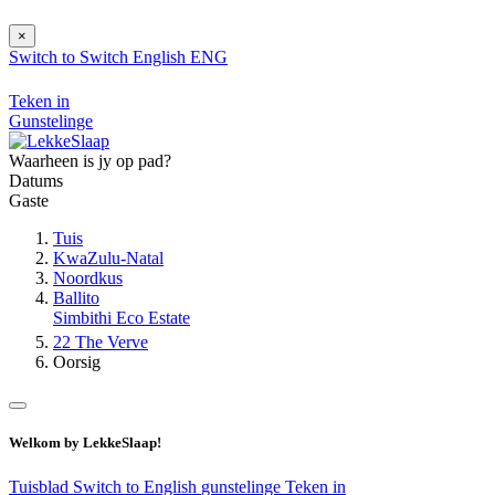
×
Switch to
Switch
English
ENG
Teken in
Gunstelinge
Waarheen is jy op pad?
Datums
Gaste
Tuis
KwaZulu-Natal
Noordkus
Ballito
Simbithi Eco Estate
22 The Verve
Oorsig
Welkom by LekkeSlaap!
Tuisblad
Switch to English
gunstelinge
Teken in