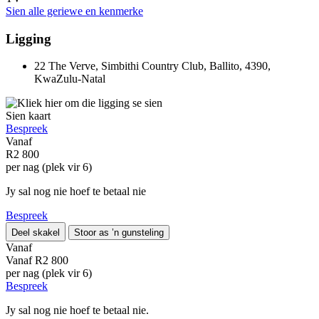
Sien alle geriewe en kenmerke
Ligging
22 The Verve, Simbithi Country Club, Ballito, 4390,
KwaZulu-Natal
Sien kaart
Bespreek
Vanaf
R2 800
per nag (plek vir 6)
Jy sal nog nie hoef te betaal nie
Bespreek
Deel skakel
Stoor as ’n gunsteling
Vanaf
Vanaf
R2 800
per nag (plek vir 6)
Bespreek
Jy sal nog nie hoef te betaal nie.