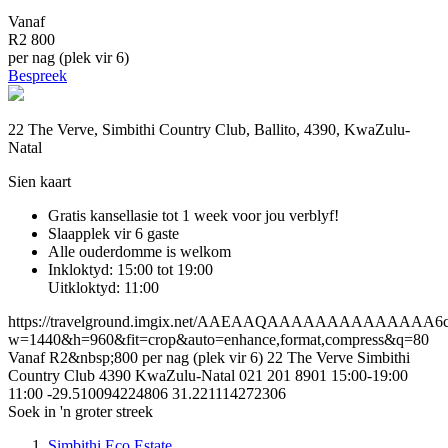
Vanaf
R2 800
per nag (plek vir 6)
Bespreek
22 The Verve, Simbithi Country Club, Ballito, 4390, KwaZulu-
Natal
Sien kaart
Gratis kansellasie
tot 1 week voor jou verblyf!
Slaapplek vir 6 gaste
Alle ouderdomme is welkom
Inkloktyd: 15:00 tot 19:00
Uitkloktyd: 11:00
https://travelground.imgix.net/AAEAAQAAAAAAAAAAAAAA6ccef
w=1440&h=960&fit=crop&auto=enhance,format,compress&q=80
Vanaf R2&nbsp;800 per nag (plek vir 6)
22 The Verve
Simbithi
Country Club
4390
KwaZulu-Natal
021 201 8901
15:00-19:00
11:00
-29.510094224806
31.221114272306
Soek in 'n groter streek
Simbithi Eco Estate