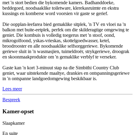
met 'n stort bedien die bykomende kamers. Badhanddoeke,
beddegoed, noodsaaklike toiletware, klerekasruimte en ekstra
kussings en komberse word voorsien vir gaste se gerief.
Die oopplan-leefarea bied gemaklike sitplek, 'n TV en vloei na 'n
balkon met buite-eetplek, perfek om die skilderagtige omgewing te
geniet. Die kombuis is volledig toegerus met 'n stoof, oond,
mikrogolfoond, yskas-vrieskas, skottelgoedwasser, ketel,
broodrooster en alle noodsaaklike selfsorggeriewe. Bykomende
geriewe sluit in 'n wasmasjien, tuimeldroër, strykgeriewe, droograk
en skoonmaakprodukte om 'n gemaklike verblyf te verseker.
Gaste kan 'n kort 3-minuut stap na die Simbithi Country Club
geniet, waar uitstekende maaltye, drankies en ontspanningsgeriewe
in 'n ontspanne landgoedomgewing beskikbaar is.
Lees meer
Bespreek
Kamer-opset
Slaapkamer
En suite