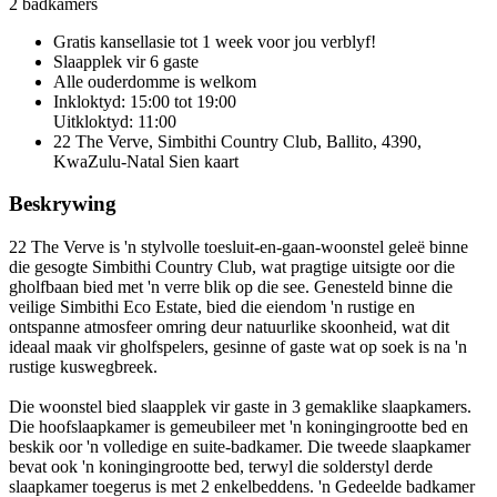
2 badkamers
Gratis kansellasie
tot 1 week voor jou verblyf!
Slaapplek vir 6 gaste
Alle ouderdomme is welkom
Inkloktyd: 15:00 tot 19:00
Uitkloktyd: 11:00
22 The Verve, Simbithi Country Club, Ballito, 4390,
KwaZulu-Natal
Sien kaart
Beskrywing
22 The Verve is 'n stylvolle toesluit-en-gaan-woonstel geleë binne
die gesogte Simbithi Country Club, wat pragtige uitsigte oor die
gholfbaan bied met 'n verre blik op die see. Genesteld binne die
veilige Simbithi Eco Estate, bied die eiendom 'n rustige en
ontspanne atmosfeer omring deur natuurlike skoonheid, wat dit
ideaal maak vir gholfspelers, gesinne of gaste wat op soek is na 'n
rustige kuswegbreek.
Die woonstel bied slaapplek vir gaste in 3 gemaklike slaapkamers.
Die hoofslaapkamer is gemeubileer met 'n koningingrootte bed en
beskik oor 'n volledige en suite-badkamer. Die tweede slaapkamer
bevat ook 'n koningingrootte bed, terwyl die solderstyl derde
slaapkamer toegerus is met 2 enkelbeddens. 'n Gedeelde badkamer