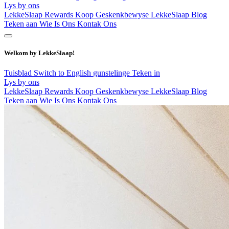
Lys by ons
LekkeSlaap Rewards
Koop Geskenkbewyse
LekkeSlaap Blog
Teken aan
Wie Is Ons
Kontak Ons
Welkom by LekkeSlaap!
Tuisblad
Switch to English
gunstelinge
Teken in
Lys by ons
LekkeSlaap Rewards
Koop Geskenkbewyse
LekkeSlaap Blog
Teken aan
Wie Is Ons
Kontak Ons