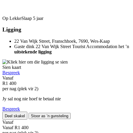
Op LekkeSlaap
5 jaar
Ligging
22 Van Wijk Street, Franschhoek, 7690, Wes-Kaap
Gaste dink 22 Van Wijk Street Tourist Accommodation het ’n
uitstekende ligging
Sien kaart
Bespreek
Vanaf
R1 400
per nag (plek vir 2)
Jy sal nog nie hoef te betaal nie
Bespreek
Deel skakel
Stoor as ’n gunsteling
Vanaf
Vanaf
R1 400
per nag (plek vir 2)