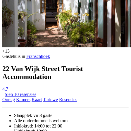
+13
Gastehuis in
Franschhoek
22 Van Wijk Street Tourist
Accommodation
4.7
Sien 10 resensies
Oorsig
Kamers
Kaart
Tariewe
Resensies
Slaapplek vir 8 gaste
Alle ouderdomme is welkom
Inkloktyd: 14:00 tot 22:00