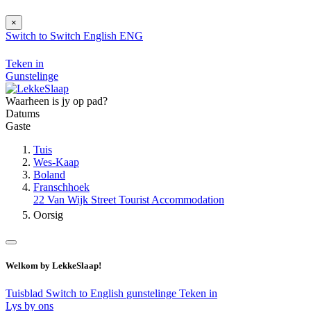
×
Switch to
Switch
English
ENG
Teken in
Gunstelinge
Waarheen is jy op pad?
Datums
Gaste
Tuis
Wes-Kaap
Boland
Franschhoek
22 Van Wijk Street Tourist Accommodation
Oorsig
Welkom by LekkeSlaap!
Tuisblad
Switch to English
gunstelinge
Teken in
Lys by ons