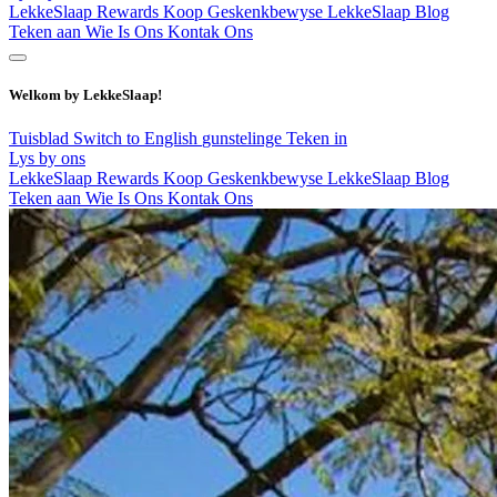
LekkeSlaap Rewards
Koop Geskenkbewyse
LekkeSlaap Blog
Teken aan
Wie Is Ons
Kontak Ons
Welkom by LekkeSlaap!
Tuisblad
Switch to English
gunstelinge
Teken in
Lys by ons
LekkeSlaap Rewards
Koop Geskenkbewyse
LekkeSlaap Blog
Teken aan
Wie Is Ons
Kontak Ons