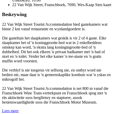
Uitkloktyd: 10:00
22 Van Wijk Street, Franschhoek, 7690, Wes-Kaap
Sien kaart
Beskrywing
22 Van Wijk Street Tourist Accommodation bied gastekamers wat
binne 2 km vanaf restaurante en wynlandgoedere is.
Die gastehuis het slaapkamers wat geskik is vir 2 of 4 gaste. Elke
slaapkamer het of 'n koninggrootte-bed wat in 2 enkelbeddens
omskep kan word, 'n ekstra lang koningingrootte-bed of 'n
dubbelbed. Dit het ook elkeen 'n privaat badkamer met 'n bad of
stort en 'n toilet. Verder het elke kamer 'n tee-stasie en 'n gratis
muffin word voorsien.
Die verblyf is nie toegerus vir selfsorg nie, en ontbyt word nie
bedien nie, maar daar is 'n gemeenskaplike kombuis wat 'n yskas en
mikrogolf het.
22 Van Wijk Street Tourist Accommodation is net 800 m vanaf die
Franschhoek Wine Tram-vertrekpunt en Franschhoek spog met 'n
rits aktiwiteite soos bergfietsry en staptoere, asook
besienswaardighede soos die Franschhoek Motor Museum.
Lees meer