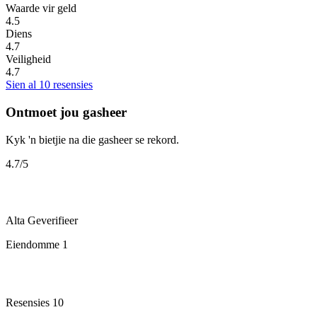
Waarde vir geld
4.5
Diens
4.7
Veiligheid
4.7
Sien al 10 resensies
Ontmoet jou gasheer
Kyk 'n bietjie na die gasheer se rekord.
4.7
/5
Alta
Geverifieer
Eiendomme
1
Resensies
10