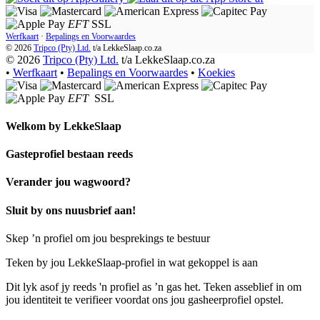
EFT
SSL
Werfkaart
·
Bepalings en Voorwaardes
© 2026
Tripco (Pty) Ltd.
t/a
LekkeSlaap.co.za
© 2026
Tripco (Pty) Ltd.
t/a LekkeSlaap.co.za
•
Werfkaart
•
Bepalings en Voorwaardes
•
Koekies
EFT
SSL
Welkom by
LekkeSlaap
Gasteprofiel bestaan ​​reeds
Verander jou wagwoord?
Sluit by ons nuusbrief aan!
Skep ’n profiel om jou besprekings te bestuur
Teken by jou LekkeSlaap-profiel in wat gekoppel is aan
Dit lyk asof jy reeds 'n profiel as ’n gas het. Teken asseblief in om
jou identiteit te verifieer voordat ons jou gasheerprofiel opstel.