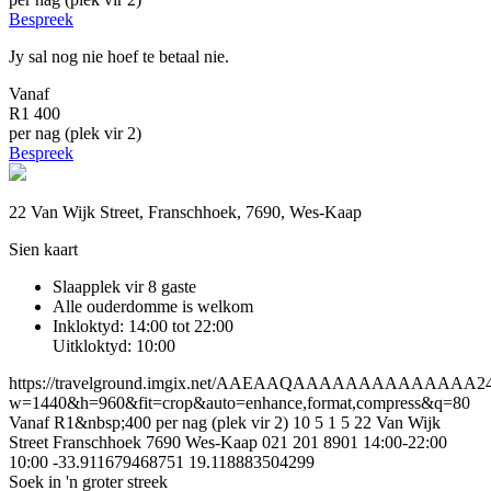
Bespreek
Jy sal nog nie hoef te betaal nie.
Vanaf
R1 400
per nag (plek vir 2)
Bespreek
22 Van Wijk Street, Franschhoek, 7690, Wes-Kaap
Sien kaart
Slaapplek vir 8 gaste
Alle ouderdomme is welkom
Inkloktyd: 14:00 tot 22:00
Uitkloktyd: 10:00
https://travelground.imgix.net/AAEAAQAAAAAAAAAAAAAA2479
w=1440&h=960&fit=crop&auto=enhance,format,compress&q=80
Vanaf R1&nbsp;400 per nag (plek vir 2)
10
5
1
5
22 Van Wijk
Street
Franschhoek
7690
Wes-Kaap
021 201 8901
14:00-22:00
10:00
-33.911679468751
19.118883504299
Soek in 'n groter streek