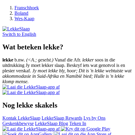
Franschhoek
Boland
Wes-Kaap
Switch to
English
Wat beteken lekke?
lekke
b.nw.
(<A.; geselst.)
Vanaf die Afr.
lekker
soos in die
uitdrukking Jy moet lekker slaap. Beskryf iets wat genotvol is en
plesier verskaf.
Jy moet lekke bly, hoor; Dit is 'n lekke webtuiste wat
akkommodasie in Suid-Afrika en Namibië bied; Hulle is 'n lekke
klomp mense.
Nog lekke skakels
Kontak LekkeSlaap
LekkeSlaap Rewards
Lys by Ons
Geskenkbewyse
LekkeSlaap Blog
Teken In