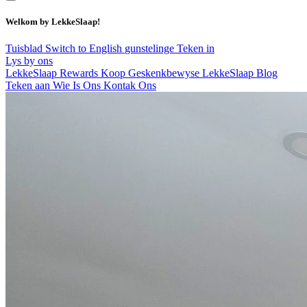
Welkom by LekkeSlaap!
Tuisblad
Switch to English
gunstelinge
Teken in
Lys by ons
LekkeSlaap Rewards
Koop Geskenkbewyse
LekkeSlaap Blog
Teken aan
Wie Is Ons
Kontak Ons